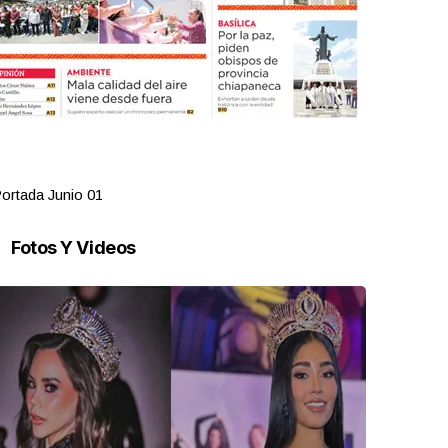
ortada Junio 01
Portada Ma
Fotos Y Videos