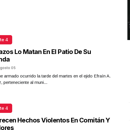
te 4
azos Lo Matan En El Patio De Su
enda
gosto 05
e armado ocurrido la tarde del martes en el ejido Efraín A.
z, perteneciente al muni...
te 4
Conferencia de prensa matutina. Lunes 01 de Junio 2026
C
recen Hechos Violentos En Comitán Y
| Presidenta Claudia Sheinbaum
.
Conferencia de
e
flores
prensa matutina. Lunes 01 de Junio 2026 |
J