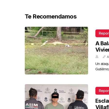
Te Recomendamos
Repor
A Bal
Vivi
A
Un ataqu
Gutiérre
Repor
Escla
Villa