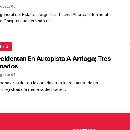
Presidenta Claudia Sheinbaum
gosto 05
Junio 01 l 4 Visitas
l general del Estado, Jorge Luis Llaven Abarca, informó al
e Chiapas que derivado de...
te 4
cidentan En Autopista A Arriaga; Tres
onados
gosto 05
sonas resultaron lesionadas tras la volcadura de un
l registrada la mañana del marte...