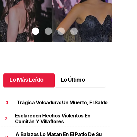
Lo Más Leído
Lo Último
Trágica Volcadura: Un Muerto, El Saldo
1
Esclarecen Hechos Violentos En
2
Comitán Y Villaflores
hiapas brilla en Miss Universe México
.
Chiapas brilla
12 años de 
n Miss Universe México
Chiapas
A Balazos Lo Matan En El Patio De Su
unio 01 l
Mayo 30 l