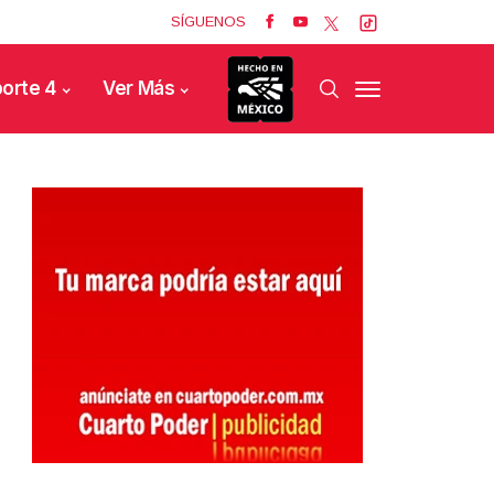
SÍGUENOS
orte 4
Ver Más