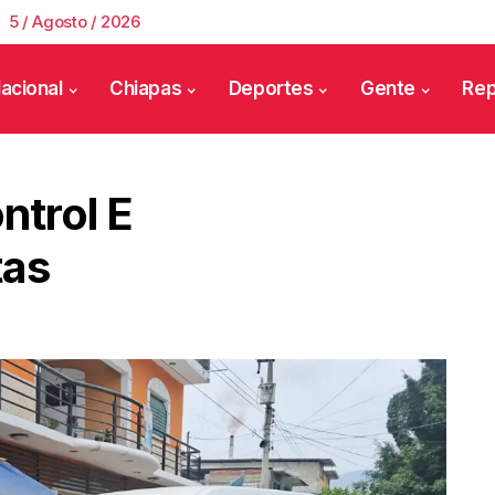
5 / Agosto / 2026
acional
Chiapas
Deportes
Gente
Rep
ntrol E
tas