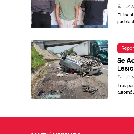
A
El fisca
pueblo d
Repor
Se Ac
Lesi
A
Tres per
automóvi