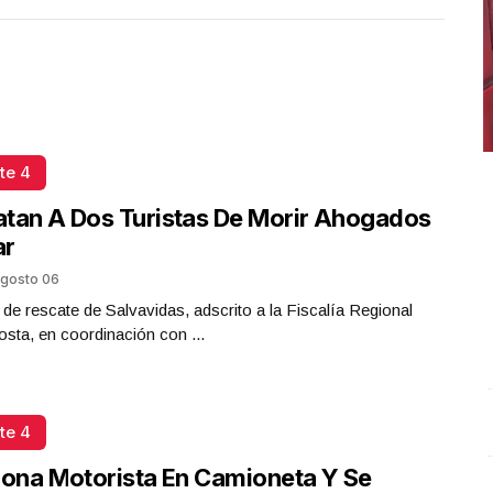
te 4
tan A Dos Turistas De Morir Ahogados
ar
gosto 06
 de rescate de Salvavidas, adscrito a la Fiscalía Regional
sta, en coordinación con ...
te 4
Conferencia de prensa matutina. Jueves 11 de Junio
J
2026 | Presidenta Claudia Sheinbaum
.
Conferencia de
c
iona Motorista En Camioneta Y Se
prensa matutina. Jueves 11 de Junio 2026 |
J