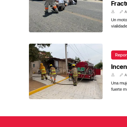
Fract
A
Un motoc
vialidad
Repor
Incen
A
Una muje
fuerte m