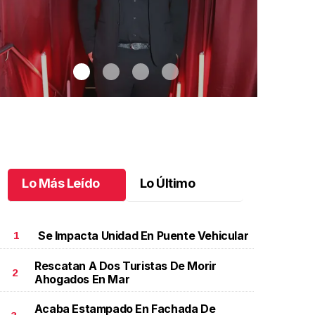
Lo Más Leído
Lo Último
Se Impacta Unidad En Puente Vehicular
1
Rescatan A Dos Turistas De Morir
2
Ahogados En Mar
uan Carlos celebra su cuarto de siglo
.
Juan Carlos
Una noche in
elebra su cuarto de siglo
inolvidable
Acaba Estampado En Fachada De
unio 11 l
Junio 10 l