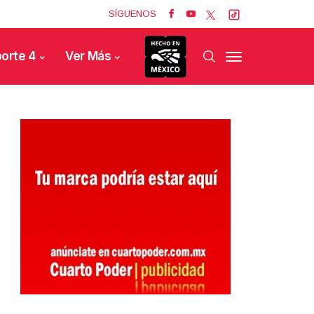
SÍGUENOS
orte 4
Ver Más