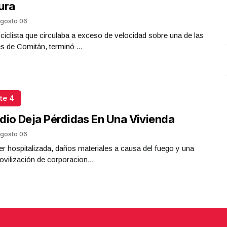
ura
Presidenta Claudia Sheinbaum
Junio 11 l 8 Visitas
gosto 06
iclista que circulaba a exceso de velocidad sobre una de las
es de Comitán, terminó ...
te 4
dio Deja Pérdidas En Una Vivienda
gosto 06
r hospitalizada, daños materiales a causa del fuego y una
ovilización de corporacion...