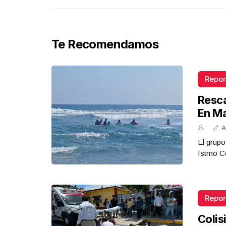
Te Recomendamos
Repor
Resca
En M
A
El grupo
Istmo Co
Repor
Colis