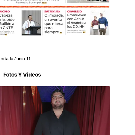
ortada Junio 11
Portada Jun
Fotos Y Videos