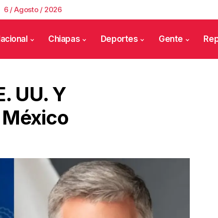
6 / Agosto / 2026
acional
Chiapas
Deportes
Gente
Rep
. UU. Y
A México