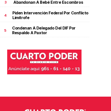
Abandonan A Bebé Entre Escombros
3
Junio 02 l
Piden Intervención Federal Por Conflicto
4
Limítrofe
Condenan A Delegado Del DIF Por
5
Respaldo A Paxtor