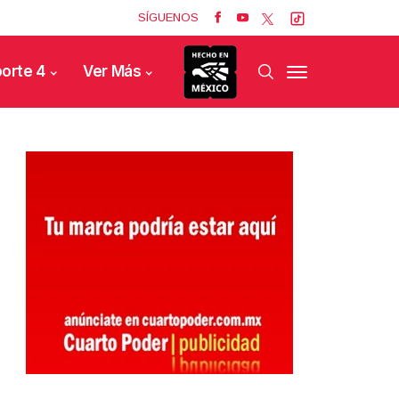
SÍGUENOS
orte 4
Ver Más