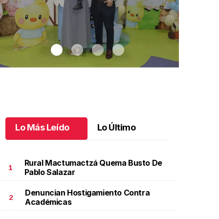
Lo Más Leído
Lo Último
Rural Mactumactzá Quema Busto De
1
Pablo Salazar
Denuncian Hostigamiento Contra
os años de aventuras
.
Dos años de aventuras
Pérez gana 
2
Académicas
Pérez gana
unio 02 l
Poder