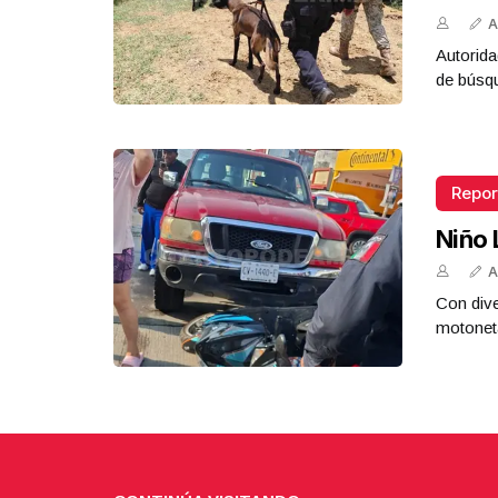
A
Autorida
de búsq
Repor
Niño 
A
Con dive
motoneta