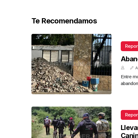
Te Recomendamos
Repor
Aban
A
Entre mo
abandona
Repor
Lleva
Cani