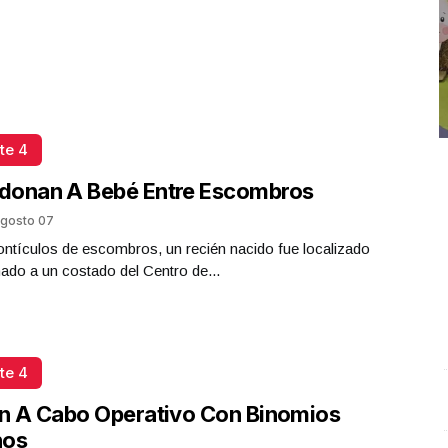
te 4
donan A Bebé Entre Escombros
gosto 07
ntículos de escombros, un recién nacido fue localizado
do a un costado del Centro de...
te 4
Entrevista con Alan Pola, en el estudio Angélica Nayeli
D
n A Cabo Operativo Con Binomios
Burgoa Santos
.
Entrevista con Alan Pola, en el
J
nos
estudio Angélica Nayeli Burgoa Santos