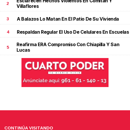
Esclarecen Hechos Violentos En Comitán Y
2
Villaflores
A Balazos Lo Matan En El Patio De Su Vivienda
3
Respaldan Regular El Uso De Celulares En Escuelas
4
Reafirma ERA Compromiso Con Chiapilla Y San
5
Lucas
CONTINÚA VISITANDO