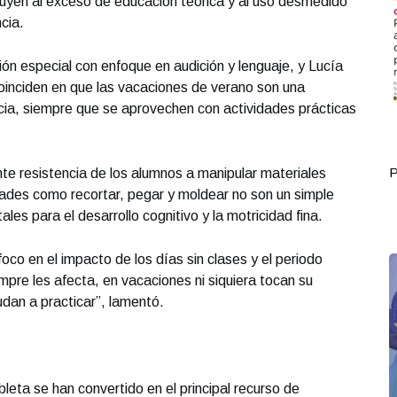
buyen al exceso de educación teórica y al uso desmedido
ncia.
n especial con enfoque en audición y lenguaje, y Lucía
inciden en que las vacaciones de verano son una
cia, siempre que se aprovechen con actividades prácticas
Portada Julio 06
P
te resistencia de los alumnos a manipular materiales
idades como recortar, pegar y moldear no son un simple
les para el desarrollo cognitivo y la motricidad fina.
co en el impacto de los días sin clases y el periodo
mpre les afecta, en vacaciones ni siquiera tocan su
dan a practicar”, lamentó.
bleta se han convertido en el principal recurso de