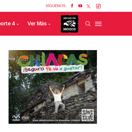
SÍGUENOS
orte 4
Ver Más