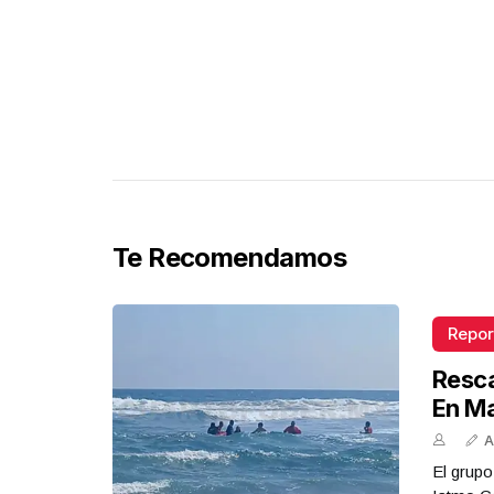
Te Recomendamos
Repor
Resca
En M
A
El grupo