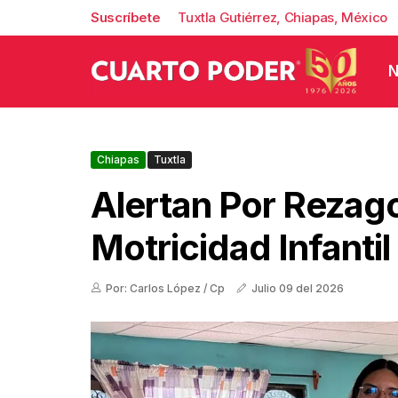
Suscríbete
Tuxtla Gutiérrez, Chiapas, México
N
Chiapas
Tuxtla
Alertan Por Rezag
Motricidad Infantil
Por: Carlos López / Cp
Julio 09 del 2026