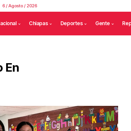
6 / Agosto / 2026
acional
Chiapas
Deportes
Gente
Rep
o En