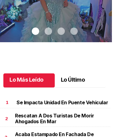
Lo Más Leído
Lo Último
Se Impacta Unidad En Puente Vehicular
1
Rescatan A Dos Turistas De Morir
2
Ahogados En Mar
na nueva etapa comienza
.
Una nueva etapa
Recibiendo l
omienza
Julio 08 l
Acaba Estampado En Fachada De
ulio 09 l