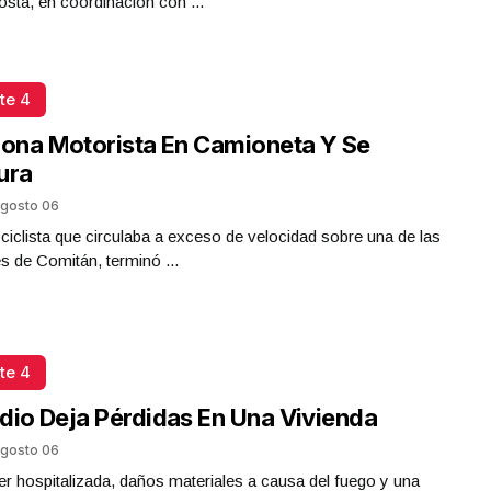
sta, en coordinación con ...
te 4
iona Motorista En Camioneta Y Se
ura
gosto 06
iclista que circulaba a exceso de velocidad sobre una de las
es de Comitán, terminó ...
te 4
dio Deja Pérdidas En Una Vivienda
gosto 06
r hospitalizada, daños materiales a causa del fuego y una