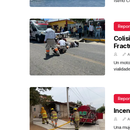
Istmo Co
Repor
Colis
Fract
A
Un motoc
vialidad
Repor
Incen
A
Una muje