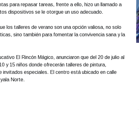
tas para repasar tareas, frente a ello, hizo un llamado a
estos dispositivos se le otorgue un uso adecuado.
e los talleres de verano son una opción valiosa, no solo
ticas, sino también para fomentar la convivencia sana y la
cativo El Rincón Mágico, anunciaron que del 20 de julio al
0 y 15 niños donde ofrecerán talleres de pintura,
 invitados especiales. El centro está ubicado en calle
Ayala Norte.
Entrevista con Heriberto Ortiz; en el estudio Rafael
U
Guillén
.
Entrevista con Heriberto Ortiz; en el estudio
c
Rafael Guillén
J