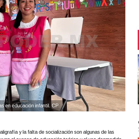
s en educación infantil. CP
aligrafía y la falta de socialización son algunas de las