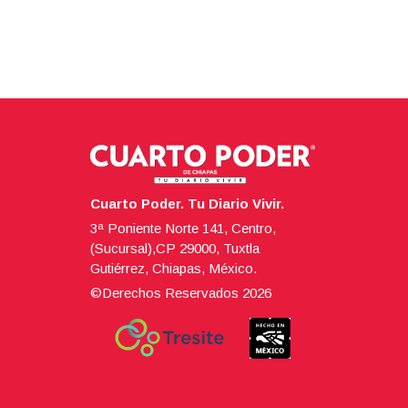
Cuarto Poder. Tu Diario Vivir.
3ª Poniente Norte 141, Centro,
(Sucursal),CP 29000, Tuxtla
Gutiérrez, Chiapas, México.
©Derechos Reservados
2026