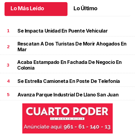
Lo Más Leído
Lo Último
Se Impacta Unidad En Puente Vehicular
1
Rescatan A Dos Turistas De Morir Ahogados En
2
Mar
Acaba Estampado En Fachada De Negocio En
3
Colonia
Se Estrella Camioneta En Poste De Telefonía
4
Avanza Parque Industrial De Llano San Juan
5