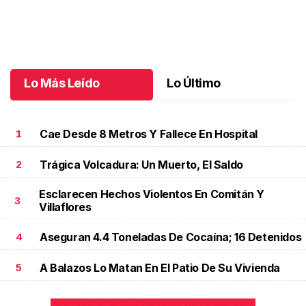
Dos años de aventuras
.
Dos años de aventuras
Junio 02 l
Lo Más Leído
Lo Último
Cae Desde 8 Metros Y Fallece En Hospital
1
Trágica Volcadura: Un Muerto, El Saldo
2
Esclarecen Hechos Violentos En Comitán Y
3
Villaflores
Aseguran 4.4 Toneladas De Cocaína; 16 Detenidos
4
A Balazos Lo Matan En El Patio De Su Vivienda
5