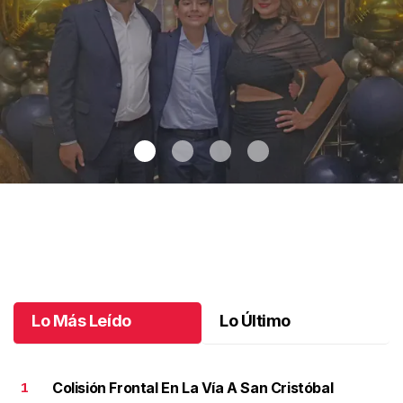
Adiós a la secu
.
Adiós a la secu
Julio 02 l
Lo Más Leído
Lo Último
Colisión Frontal En La Vía A San Cristóbal
1