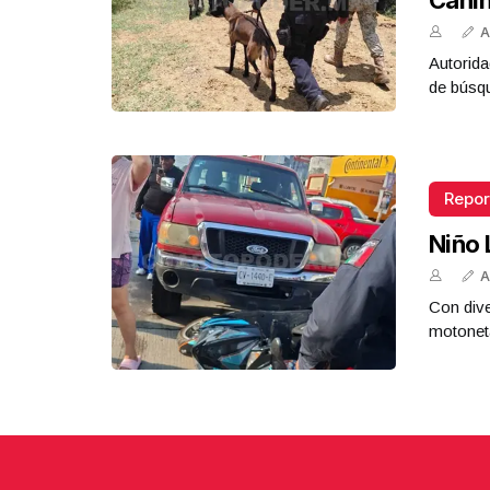
Cani
A
Autorida
de búsq
Repor
Niño 
A
Con dive
motoneta