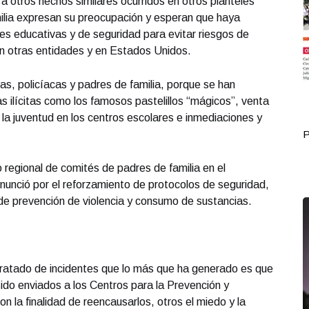
a otros hechos similares ocurridos en otros planteles
milia expresan su preocupación y esperan que haya
es educativas y de seguridad para evitar riesgos de
en otras entidades y en Estados Unidos.
as, policíacas y padres de familia, porque se han
s ilícitas como los famosos pastelillos “mágicos”, venta
la juventud en los centros escolares e inmediaciones y
Portada Mayo 29
P
o regional de comités de padres de familia en el
nunció por el reforzamiento de protocolos de seguridad,
s de prevención de violencia y consumo de sustancias.
ratado de incidentes que lo más que ha generado es que
sido enviados a los Centros para la Prevención y
n la finalidad de reencausarlos, otros el miedo y la