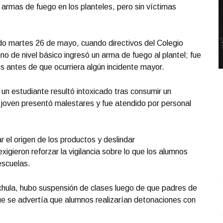
 armas de fuego en los planteles, pero sin víctimas
ado martes 26 de mayo, cuando directivos del Colegio
o de nivel básico ingresó un arma de fuego al plantel; fue
antes de que ocurriera algún incidente mayor.
un estudiante resultó intoxicado tras consumir un
 joven presentó malestares y fue atendido por personal
 el origen de los productos y deslindar
xigieron reforzar la vigilancia sobre lo que los alumnos
escuelas.
achula, hubo suspensión de clases luego de que padres de
REPORTE4 | 29 05 2026 con Rodolfo Flores
.
C
ue se advertía que alumnos realizarían detonaciones con
REPORTE4 | 29 05 2026 con Rodolfo Flores
e
Mayo 29 l 7 Visitas
J