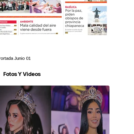
ortada Junio 01
Portada Ma
Fotos Y Videos