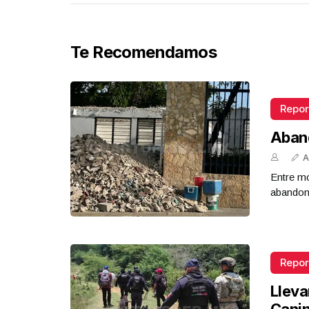
Te Recomendamos
Repor
Aban
A
Entre mo
abandona
Repor
Lleva