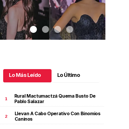
Lo Más Leído
Lo Último
Rural Mactumactzá Quema Busto De
1
Pablo Salazar
Llevan A Cabo Operativo Con Binomios
hiapas brilla en Miss Universe México
.
Chiapas brilla
12 años de 
2
Caninos
n Miss Universe México
Chiapas
unio 01 l
Mayo 30 l