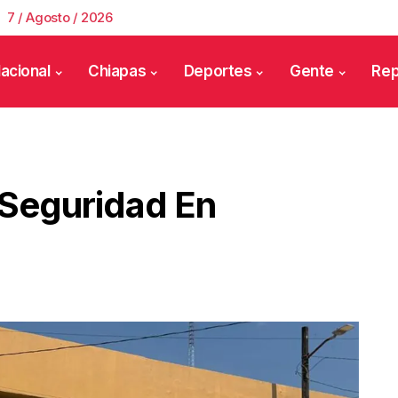
7 / Agosto / 2026
acional
Chiapas
Deportes
Gente
Rep
Seguridad En