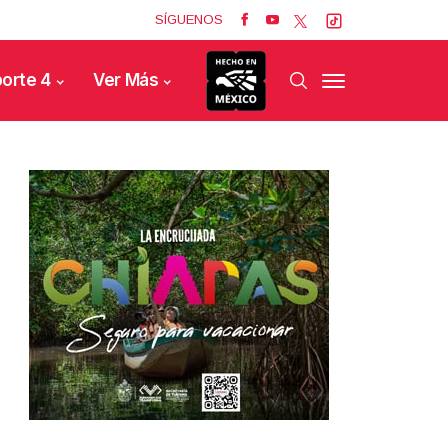
SÍGUENOS
orte 4
Ver Más