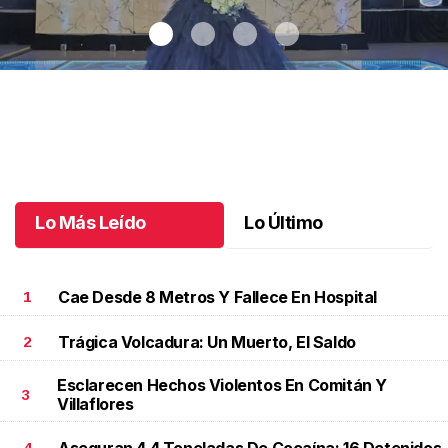
Una noche inolvidable para Valentina
.
Una noche inolvidable para
Valentina
Junio 10 l
Lo Más Leído
Lo Último
Cae Desde 8 Metros Y Fallece En Hospital
1
Trágica Volcadura: Un Muerto, El Saldo
2
Esclarecen Hechos Violentos En Comitán Y
3
Villaflores
Aseguran 4.4 Toneladas De Cocaína; 16 Detenidos
4