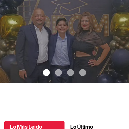
Adiós a la secu
.
Adiós a la secu
Julio 02 l
Lo Más Leído
Lo Último