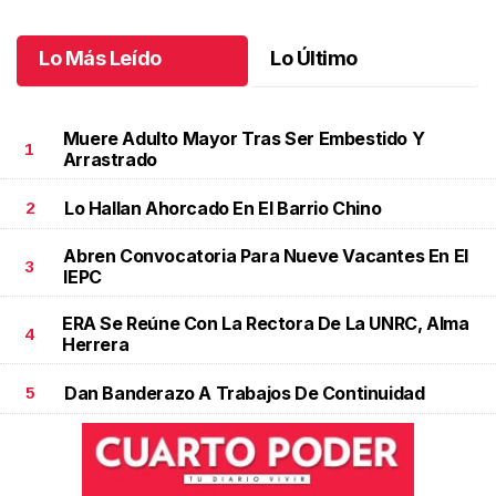
Junio 07 l
Lo Más Leído
Lo Último
Muere Adulto Mayor Tras Ser Embestido Y
1
Arrastrado
Lo Hallan Ahorcado En El Barrio Chino
2
Abren Convocatoria Para Nueve Vacantes En El
3
IEPC
ERA Se Reúne Con La Rectora De La UNRC, Alma
4
Herrera
Dan Banderazo A Trabajos De Continuidad
5