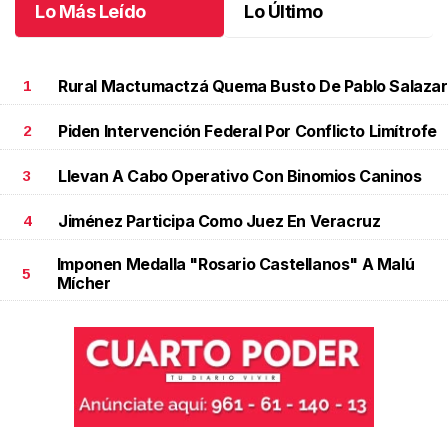
Lo Más Leído
Lo Último
Rural Mactumactzá Quema Busto De Pablo Salazar
1
Piden Intervención Federal Por Conflicto Limítrofe
2
Llevan A Cabo Operativo Con Binomios Caninos
3
Jiménez Participa Como Juez En Veracruz
4
Imponen Medalla "Rosario Castellanos" A Malú
5
Mícher