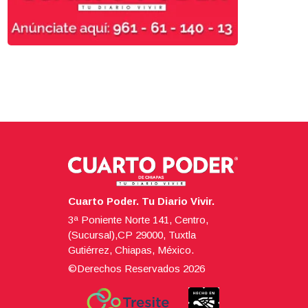
Cuarto Poder. Tu Diario Vivir.
3ª Poniente Norte 141, Centro,
(Sucursal),CP 29000, Tuxtla
Gutiérrez, Chiapas, México.
©Derechos Reservados
2026