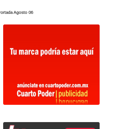
ortada Agosto 06
Portada Ago