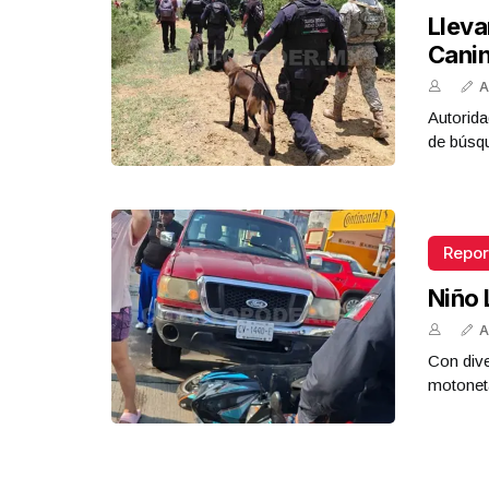
Lleva
Cani
A
Autorida
de búsq
Repor
Niño 
A
Con dive
motoneta