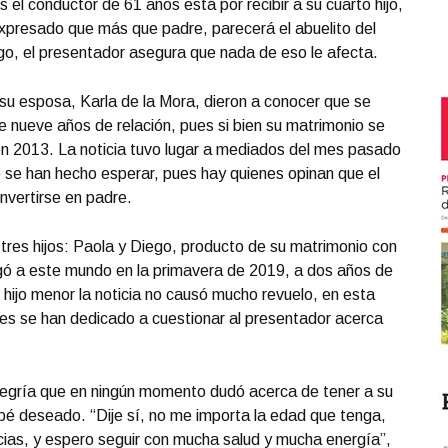
 el conductor de 61 años está por recibir a su cuarto hijo,
 expresado que más que padre, parecerá el abuelito del
o, el presentador asegura que nada de eso le afecta.
 esposa, Karla de la Mora, dieron a conocer que se
 nueve años de relación, pues si bien su matrimonio se
en 2013. La noticia tuvo lugar a mediados del mes pasado
 se han hecho esperar, pues hay quienes opinan que el
nvertirse en padre.
res hijos: Paola y Diego, producto de su matrimonio con
legó a este mundo en la primavera de 2019, a dos años de
 hijo menor la noticia no causó mucho revuelo, en esta
ues se han dedicado a cuestionar al presentador acerca
legría que en ningún momento dudó acerca de tener a su
ebé deseado. “Dije sí, no me importa la edad que tenga,
cias, y espero seguir con mucha salud y mucha energía”,