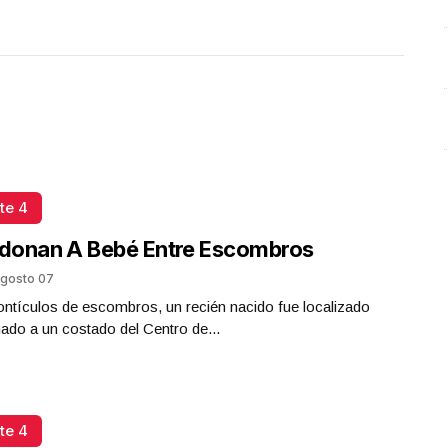
Presidenta Claudia Sheinbaum
Octubre 10 l 3 Visitas
te 4
donan A Bebé Entre Escombros
gosto 07
ntículos de escombros, un recién nacido fue localizado
do a un costado del Centro de...
te 4