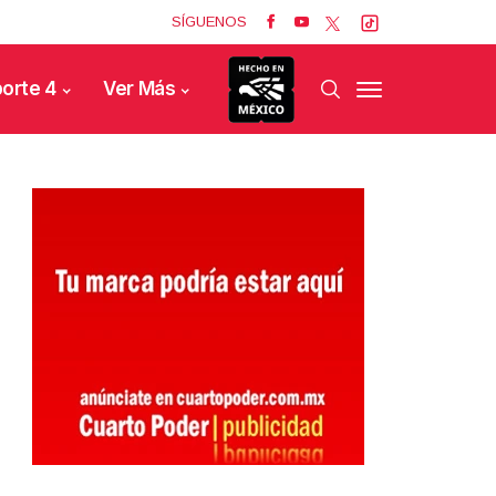
SÍGUENOS
orte 4
Ver Más