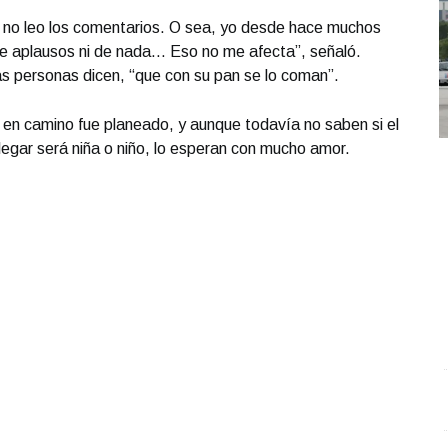
 no leo los comentarios. O sea, yo desde hace muchos
de aplausos ni de nada… Eso no me afecta”, señaló.
 personas dicen, “que con su pan se lo coman”.
e en camino fue planeado, y aunque todavía no saben si el
 llegar será niña o niño, lo esperan con mucho amor.
Conferencia de prensa matutina. Viernes 10 de Octubre
M
2025 | Presidenta Claudia Sheinbaum
.
Conferencia de
p
prensa matutina. Viernes 10 de Octubre 2025 |
O