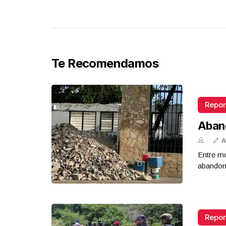
Te Recomendamos
Repor
Aban
A
Entre mo
abandona
Repor