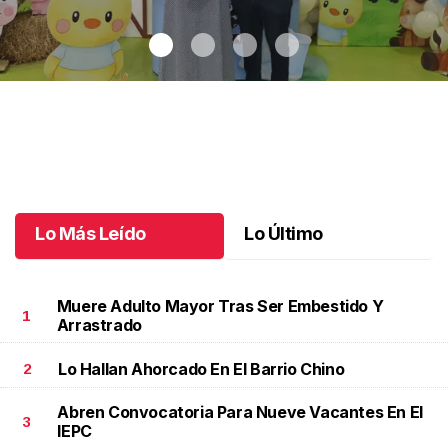
Dos años de aventuras
.
Dos años de aventuras
Junio 02 l
Lo Más Leído
Lo Último
Muere Adulto Mayor Tras Ser Embestido Y
1
Arrastrado
Lo Hallan Ahorcado En El Barrio Chino
2
Abren Convocatoria Para Nueve Vacantes En El
3
IEPC