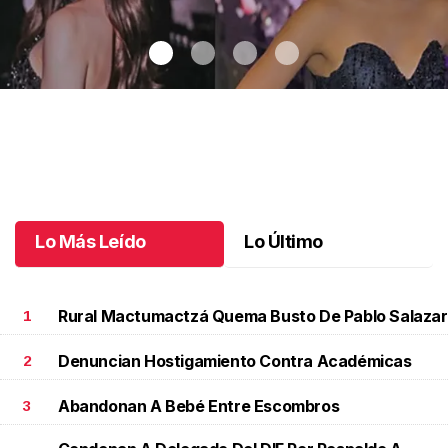
Chiapas brilla en Miss Universe México
.
Chiapas brilla en Miss
Universe México
Junio 01 l
Lo Más Leído
Lo Último
Rural Mactumactzá Quema Busto De Pablo Salazar
1
Denuncian Hostigamiento Contra Académicas
2
Abandonan A Bebé Entre Escombros
3