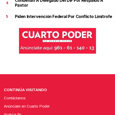
Condenan A Delegado Del DIF Por Respaldo A
4
Paxtor
Piden Intervención Federal Por Conflicto Limítrofe
5
CONTINÚA VISITANDO
Contáctanos
Anúnciate en Cuarto Poder
Acerca de