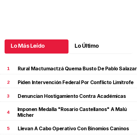
Chiapas brilla en Miss Universe México
.
Chiapas brilla en Miss
Universe México
Junio 01 l
Lo Más Leído
Lo Último
Rural Mactumactzá Quema Busto De Pablo Salazar
1
Piden Intervención Federal Por Conflicto Limítrofe
2
Denuncian Hostigamiento Contra Académicas
3
Imponen Medalla "Rosario Castellanos" A Malú
4
Mícher
Llevan A Cabo Operativo Con Binomios Caninos
5