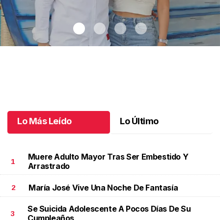
¡Una nueva experiencia llega a Tuxtla!
.
¡Una nueva experiencia
llega a Tuxtla!
Mayo 28 l
Lo Más Leído
Lo Último
Muere Adulto Mayor Tras Ser Embestido Y
1
Arrastrado
María José Vive Una Noche De Fantasía
2
Se Suicida Adolescente A Pocos Días De Su
3
Cumpleaños