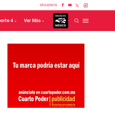
SÍGUENOS
orte 4
Ver Más