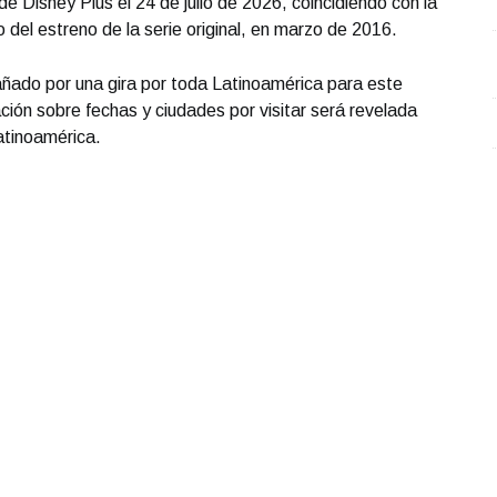
e Disney Plus el 24 de julio de 2026, coincidiendo con la
Junio 09 l 5 Visitas
del estreno de la serie original, en marzo de 2016.
ñado por una gira por toda Latinoamérica para este
ción sobre fechas y ciudades por visitar será revelada
atinoamérica.