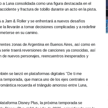
o a Luna consolidada como una figura destacada en el
 accidente y fractura de tobillo durante un acto en la pista.
á a Jam & Roller y se enfrentará a nuevos desafíos
 la llevarán a tomar decisiones complicadas y a redefinir
a meterse en su camino.
erentes zonas de Argentina en Buenos Aires, así como en
 serie traerá reversiones de canciones ya conocidas, así
ón de nuevos personajes, reencuentros inesperados y
mbién se lanzó en plataformas digitales “De ti me
eva temporada, que marca uno de los ejes centrales e
 romántica recuerda el triángulo amoroso entre Luna,
Elio Henríquez: de El Salvador a las paginas de Chiapas
.
U
Elio Henríquez: de El Salvador a las paginas de
i
a plataforma Disney Plus, la próxima temporada se
Chiapas
J