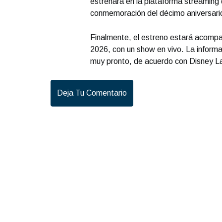
estrenará en la plataforma streaming d
conmemoración del décimo aniversario 
Finalmente, el estreno estará acompa
2026, con un show en vivo. La informa
muy pronto, de acuerdo con Disney L
Deja Tu Comentario