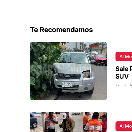
Te Recomendamos
Al M
Sale 
SUV
A
Al M