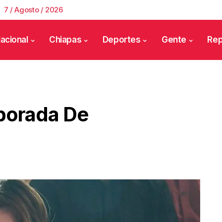
7 / Agosto / 2026
acional
Chiapas
Deportes
Gente
Rep
porada De