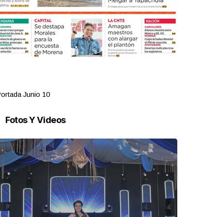
ortada Junio 10
Portada Jun
Fotos Y Videos