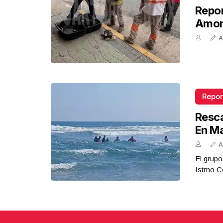
Repor
Amon
A
Repor
Resca
En M
A
El grupo
Istmo Co