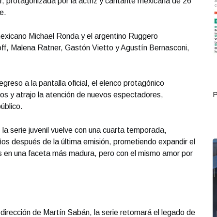
dar, protagonizada por la actriz y cantante mexicana de 26
e.
mexicano Michael Ronda y el argentino Ruggero
off, Malena Ratner, Gastón Vietto y Agustín Bernasconi,
greso a la pantalla oficial, el elenco protagónico
Portada Junio 07
P
os y atrajo la atención de nuevos espectadores,
público.
la serie juvenil vuelve con una cuarta temporada,
s después de la última emisión, prometiendo expandir el
s en una faceta más madura, pero con el mismo amor por
 dirección de Martín Sabán, la serie retomará el legado de