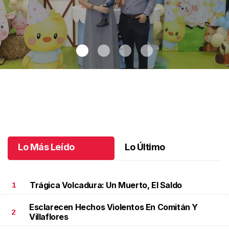
Dos años de aventuras
.
Dos años de aventuras
Junio 02 l
Lo Más Leído
Lo Último
Trágica Volcadura: Un Muerto, El Saldo
1
Esclarecen Hechos Violentos En Comitán Y
2
Villaflores