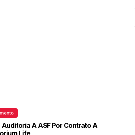
omento
 Auditoría A ASF Por Contrato A
torium Life