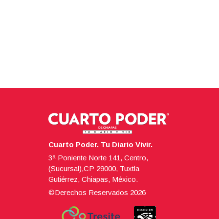
Cuarto Poder. Tu Diario Vivir.
3ª Poniente Norte 141, Centro,
(Sucursal),CP 29000, Tuxtla
Gutiérrez, Chiapas, México.
©Derechos Reservados
2026