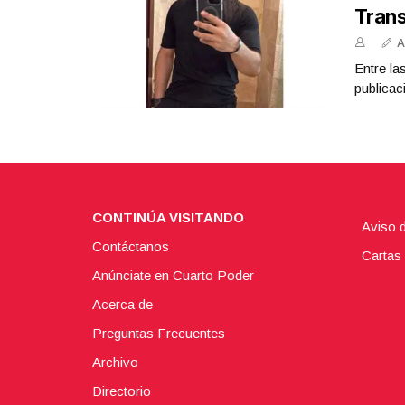
Tran
A
Entre la
publicac
CONTINÚA VISITANDO
Aviso 
Contáctanos
Cartas 
Anúnciate en Cuarto Poder
Acerca de
Preguntas Frecuentes
Archivo
Directorio