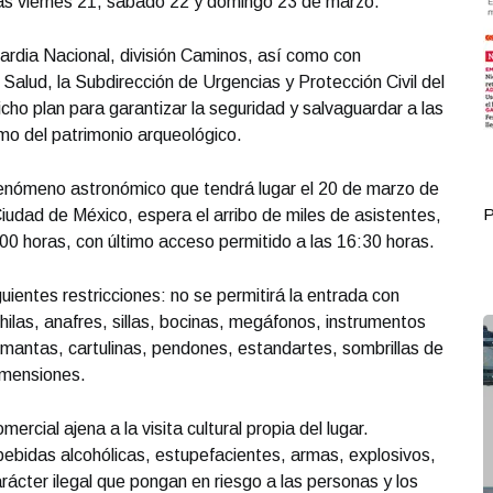
as viernes 21, sábado 22 y domingo 23 de marzo.
ardia Nacional, división Caminos, así como con
Salud, la Subdirección de Urgencias y Protección Civil del
cho plan para garantizar la seguridad y salvaguardar a las
omo del patrimonio arqueológico.
 fenómeno astronómico que tendrá lugar el 20 de marzo de
Portada Octubre 07
P
Ciudad de México, espera el arribo de miles de asistentes,
00 horas, con último acceso permitido a las 16:30 horas.
ientes restricciones: no se permitirá la entrada con
ilas, anafres, sillas, bocinas, megáfonos, instrumentos
mantas, cartulinas, pendones, estandartes, sombrillas de
imensiones.
ercial ajena a la visita cultural propia del lugar.
bebidas alcohólicas, estupefacientes, armas, explosivos,
rácter ilegal que pongan en riesgo a las personas y los