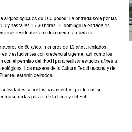
na arqueológica es de 100 pesos. La entrada será por las
 8:00 y hasta las 16:30 horas. El domingo la entrada es
tranjeros residentes con documento probatorio.
mayores de 60 años, menores de 13 años, jubilados,
es y estudiantes con credencial vigente, así como los
 con el permiso del INAH para realizar estudios afines a
eológicas. Los museos de la Cultura Teotihuacana y de
 Fuente, estarán cerrados.
ar actividades sobre los basamentos, por lo que se
entrarse en las plazas de la Luna y del Sol.
REPORTE4 | 10 10 2025 con Rodolfo Flores
.
M
REPORTE4 | 10 10 2025 con Rodolfo Flores
p
Octubre 10 l 2 Visitas
O