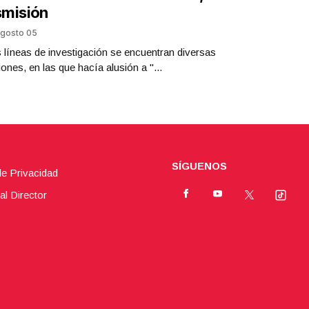
smisión
gosto 05
s líneas de investigación se encuentran diversas
iones, en las que hacía alusión a "...
SÍGUENOS
de Privacidad
al Director