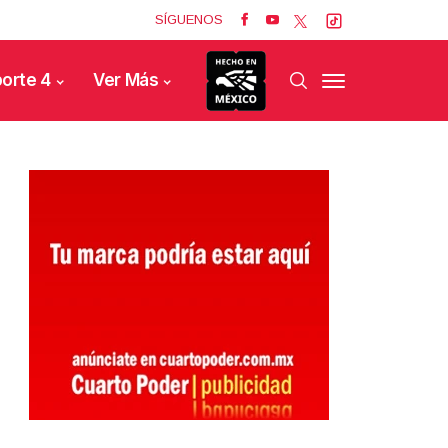
SÍGUENOS
orte 4
Ver Más