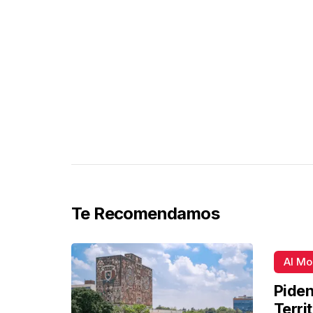
Te Recomendamos
Al M
Piden
Terri