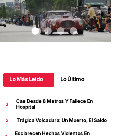
Lo Más Leído
Lo Último
Cae Desde 8 Metros Y Fallece En
1
Hospital
Trágica Volcadura: Un Muerto, El Saldo
2
iles despiden a pilotos en la capital
.
Miles despiden a
Autos de Pa
ilotos en la capital
Autos de P
Esclarecen Hechos Violentos En
ctubre 10 l
Octubre 10 