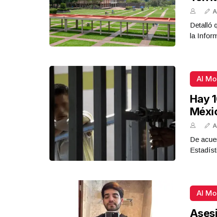
A
Detalló 
la Infor
Al M
Hay 1
Méxi
A
De acue
Estadíst
Al M
Asesi