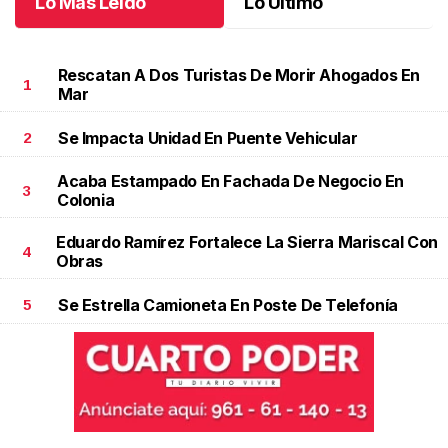
Lo Más Leído
Lo Último
Rescatan A Dos Turistas De Morir Ahogados En
1
Mar
Se Impacta Unidad En Puente Vehicular
2
Acaba Estampado En Fachada De Negocio En
3
Colonia
Eduardo Ramírez Fortalece La Sierra Mariscal Con
4
Obras
Se Estrella Camioneta En Poste De Telefonía
5