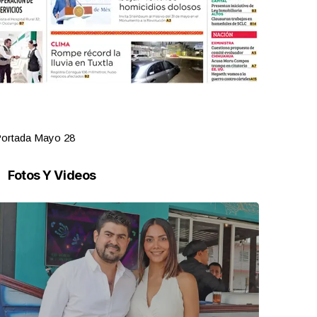
ortada Mayo 27
Portada Ma
Fotos Y Videos