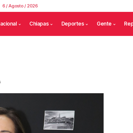
6 / Agosto / 2026
acional
Chiapas
Deportes
Gente
Rep
6