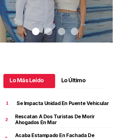
Lo Más Leído
Lo Último
Se Impacta Unidad En Puente Vehicular
1
Rescatan A Dos Turistas De Morir
2
Ahogados En Mar
ncreíble cumpleaños doble de Lucca y Helena
.
Noticiero T
ncreíble cumpleaños doble de Lucca y Helena
Abosaid
.
No
Acaba Estampado En Fachada De
con Adolfo
ayo 27 l