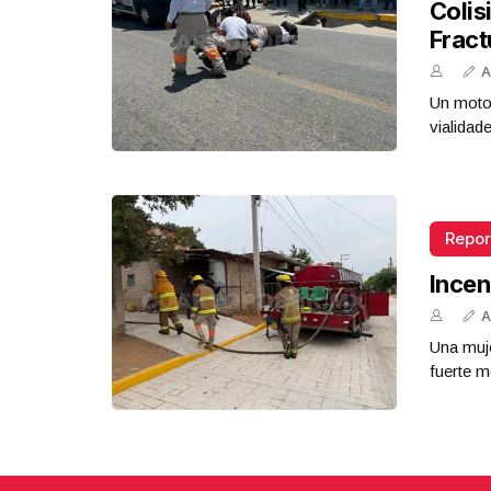
Colis
perspectiva de género.
Fract
Mayo 27 l 9 Visitas
A
Un motoc
vialidad
Repor
Incen
A
Una muje
fuerte m