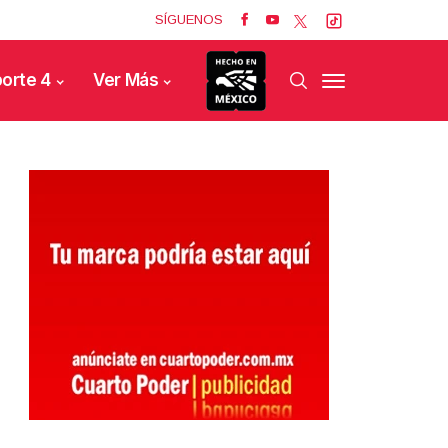
SÍGUENOS
orte 4
Ver Más