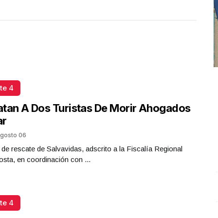
te 4
tan A Dos Turistas De Morir Ahogados
ar
gosto 06
 de rescate de Salvavidas, adscrito a la Fiscalía Regional
sta, en coordinación con ...
¡Una nueva experiencia llega a Tuxtla!
.
¡Una nueva
I
te 4
laria
experiencia llega a Tuxtla!
I
smo con
Mayo 28 l
M