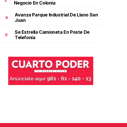
3
Negocio En Colonia
Mayo 27 l 7 
Avanza Parque Industrial De Llano San
4
Juan
Se Estrella Camioneta En Poste De
5
Telefonía