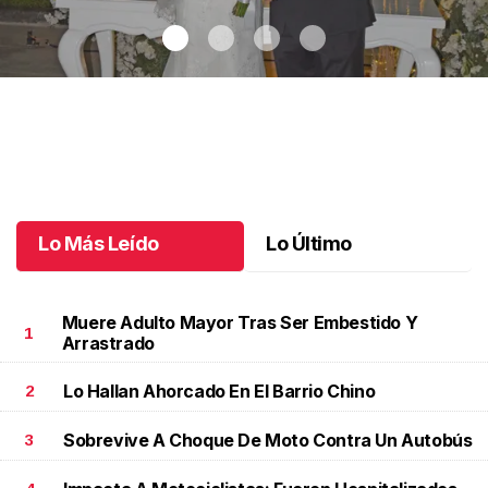
Maricarmen y Alejandro unieron sus vidas
.
Maricarmen y
Alejandro unieron sus vidas
Octubre 08 l
Lo Más Leído
Lo Último
Muere Adulto Mayor Tras Ser Embestido Y
1
Arrastrado
Lo Hallan Ahorcado En El Barrio Chino
2
Sobrevive A Choque De Moto Contra Un Autobús
3