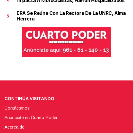
Impacta A Motociclistas; Fueron Hospitalizados
4
ERA Se Reúne Con La Rectora De La UNRC, Alma
5
Herrera
CONTINÚA VISITANDO
Contáctanos
Anúnciate en Cuarto Poder
Acerca de