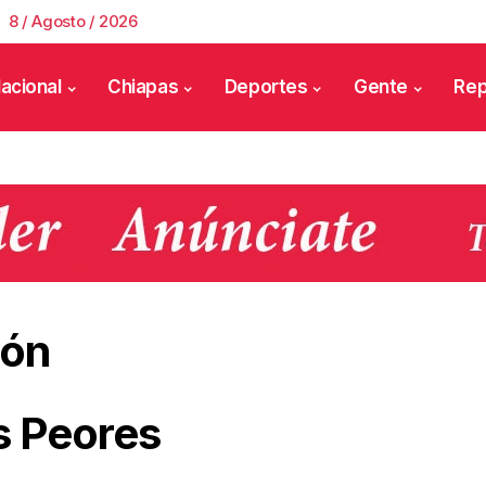
8 / Agosto / 2026
acional
Chiapas
Deportes
Gente
Rep
tón
s Peores