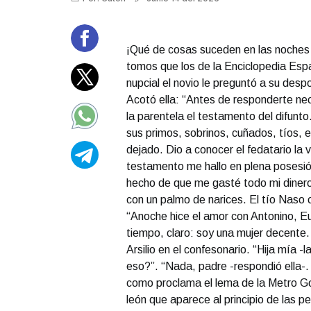
❮
¡Qué de cosas suceden en las noches 
tomos que los de la Enciclopedia Espa
nupcial el novio le preguntó a su des
Acotó ella: “Antes de responderte nece
la parentela el testamento del difunto
sus primos, sobrinos, cuñados, tíos,
dejado. Dio a conocer el fedatario la
testamento me hallo en plena posesión
hecho de que me gasté todo mi dinero 
con un palmo de narices. El tío Naso 
“Anoche hice el amor con Antonino, Eu
tiempo, claro: soy una mujer decente.
Arsilio en el confesonario. “Hija mía
eso?”. “Nada, padre -respondió ella-. N
como proclama el lema de la Metro Gol
león que aparece al principio de las pe