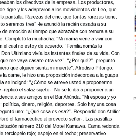
seaban los directivos de la empresa. Los productores,
de tigre y los adaptaron a los movimientos de Leo, que
la pantalla. Rarezas del cine, que tantas rarezas tiene,
to seremos tres” -le anunció la recién casada a su
no de emoción al tiempo que abrazaba con ternura a su
nte. Completó la muchacha: “Mi mamá viene a vivir con
n el cual no estoy de acuerdo: “Familia nomás la
Don Ultimiano vivía los instantes finales de su vida. Con
a que me vaya cásate otra vez”. “¿Por qué?” -preguntó
uiero que alguien sienta mi muerte”. Afrodisio Pitongo,
 la carne, le hizo una proposición indecorosa a la guapa
Ella se indignó: “¿Cómo se atreve usted a proponerme
replicó el salaz sujeto-. No se lo iba a proponer a un
nfidencia a sus amigos en el Bar Ahúnda: “Mi esposa y yo
Portada Junio 11
P
política, dinero, religión, deportes. Solo hay una cosa
reguntó uno: “¿Qué cosa es esa?”. Respondió don Atrilio:
claró el farmacéutico al provecto señor-. Las pastillas
. Habitación número 210 del Motel Kamawa. Cama redonda
 terciopelo rojo; espejo en el techo; preservativo