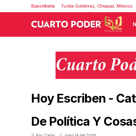
Suscríbete
Tuxtla Gutiérrez, Chiapas, México
N
Hoy Escriben
-
Ca
De Política Y Cosa
Por: Catón
Junio 14 del 2026