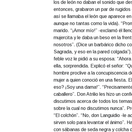
los de león no daban el sonido que de
entonces, grabaron un par de rugidos 
así se llamaba el león que aparece en 
aunque no tantas como la vida). “Pron
marido. “¡Amor mío!” -exclamó él lle
mujercita y le daba un beso en la fre
nosotros”. (Dice un barbárico dicho co
Sagrada, y eso en la pared colgada”). 
feble voz le pidió a su esposa: “Ahor
ella, sorprendida. Explicó el señor: “Q
hombre proclive a la concupiscencia de
mujer a quien conoció en una fiesta. 
eso? ¡Soy una dama!”. “Precisamente -
caballero”. Don Atrilio les hizo un co
discutimos acerca de todos los temas: 
sobre la cual no discutimos nunca”. P
“El colchón”. “No, don Languidio -le a
sirven solo para levantar el ánimo”
con sábanas de seda negra y colcha de