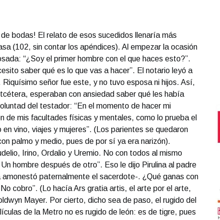
❯
de bodas! El relato de esos sucedidos llenaría más
sa (102, sin contar los apéndices). Al empezar la ocasión
posada: “¿Soy el primer hombre con el que haces esto?”.
sito saber qué es lo que vas a hacer”. El notario leyó a
. Riquísimo señor fue este, y no tuvo esposa ni hijos. Así,
 etcétera, esperaban con ansiedad saber qué les había
 voluntad del testador: “En el momento de hacer mi
 de mis facultades físicas y mentales, como lo prueba el
en vino, viajes y mujeres”. (Los parientes se quedaron
con palmo y medio, pues de por sí ya era narizón).
delio, Irino, Ordalio y Uremio. No con todos al mismo
 Un hombre después de otro”. Eso le dijo Pirulina al padre
 -la amonestó paternalmente el sacerdote-. ¿Qué ganas con
o cobro”. (Lo hacía Ars gratia artis, el arte por el arte,
dwyn Mayer. Por cierto, dicho sea de paso, el rugido del
lículas de la Metro no es rugido de león: es de tigre, pues