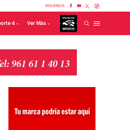
SÍGUENOS
orte 4
Ver Más