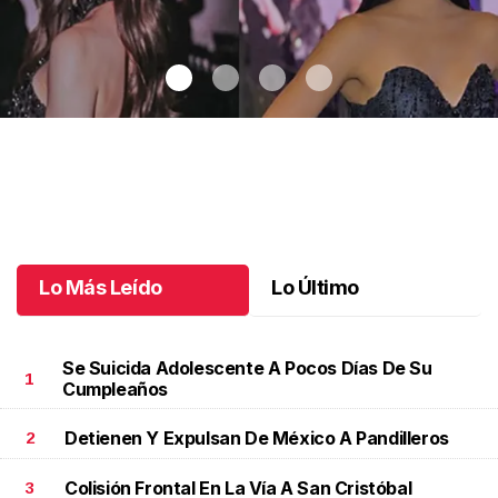
Chiapas brilla en Miss Universe México
.
Chiapas brilla en Miss
Universe México
Junio 01 l
Lo Más Leído
Lo Último
Se Suicida Adolescente A Pocos Días De Su
1
Cumpleaños
Detienen Y Expulsan De México A Pandilleros
2
Colisión Frontal En La Vía A San Cristóbal
3