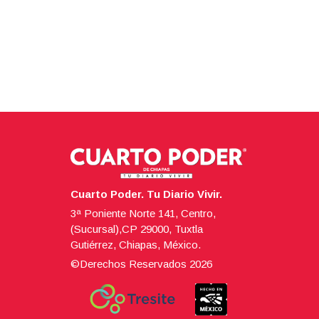
Cuarto Poder. Tu Diario Vivir.
3ª Poniente Norte 141, Centro,
(Sucursal),CP 29000, Tuxtla
Gutiérrez, Chiapas, México.
©Derechos Reservados
2026