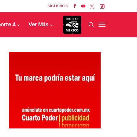
SÍGUENOS
orte 4
Ver Más