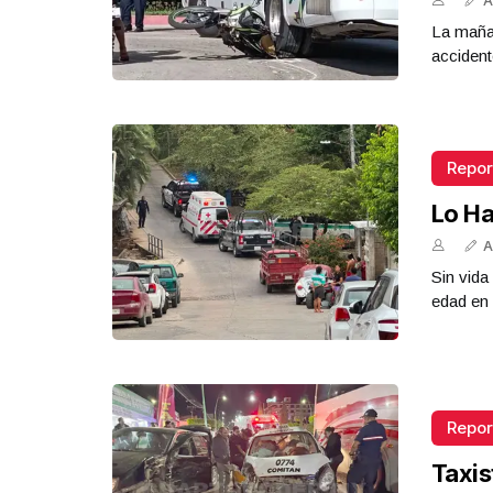
A
La mañan
accident
Repor
Lo Ha
A
Sin vid
edad en 
Repor
Taxis