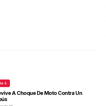
Mayo 18 l 4 Visitas
te 4
evive A Choque De Moto Contra Un
bús