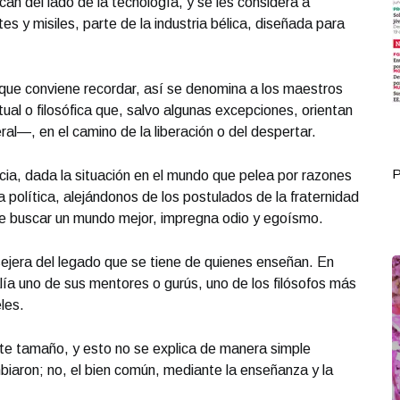
an del lado de la tecnología, y se les considera a
s y misiles, parte de la industria bélica, diseñada para
 que conviene recordar, así se denomina a los maestros
ectual o filosófica que, salvo algunas excepciones, orientan
ral—, en el camino de la liberación o del despertar.
Portada Mayo 16
P
ia, dada la situación en el mundo que pelea por razones
a política, alejándonos de los postulados de la fraternidad
 de buscar un mundo mejor, impregna odio y egoísmo.
sejera del legado que se tiene de quienes enseñan. En
ía uno de sus mentores o gurús, uno de los filósofos más
les.
te tamaño, y esto no se explica de manera simple
iaron; no, el bien común, mediante la enseñanza y la