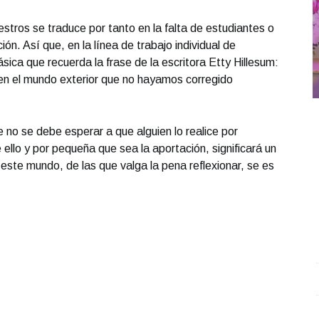
stros se traduce por tanto en la falta de estudiantes o
ión. Así que, en la línea de trabajo individual de
ásica que recuerda la frase de la escritora Etty Hillesum:
en el mundo exterior que no hayamos corregido
 no se debe esperar a que alguien lo realice por
ello y por pequeña que sea la aportación, significará un
e este mundo, de las que valga la pena reflexionar, se es
Entrevista con Adolfo Abosaid; en el estudio Sandra
U
González Ozuna
.
Entrevista con Adolfo Abosaid; en
f
el estudio Sandra González Ozuna
M