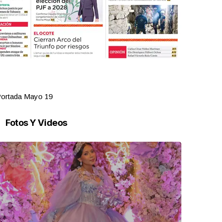
ortada Mayo 19
Portada Ma
Fotos Y Videos