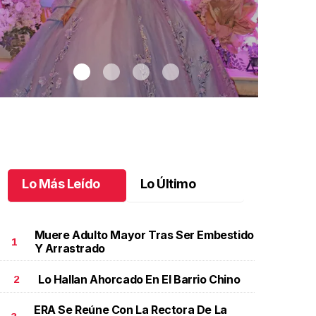
Lo Más Leído
Lo Último
Muere Adulto Mayor Tras Ser Embestido
1
Y Arrastrado
Lo Hallan Ahorcado En El Barrio Chino
2
na noche entre fantasía y sueños
.
Una noche entre
Jorge celeb
antasía y sueños
años
ERA Se Reúne Con La Rectora De La
ayo 19 l
Mayo 18 l