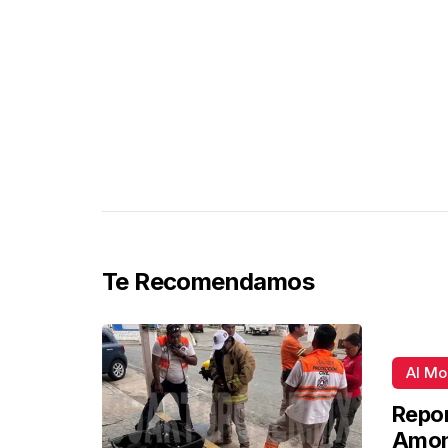
Te Recomendamos
Al M
Repor
Amon