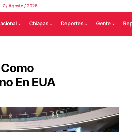
7 / Agosto / 2026
acional
Chiapas
Deportes
Gente
Rep
i Como
no En EUA