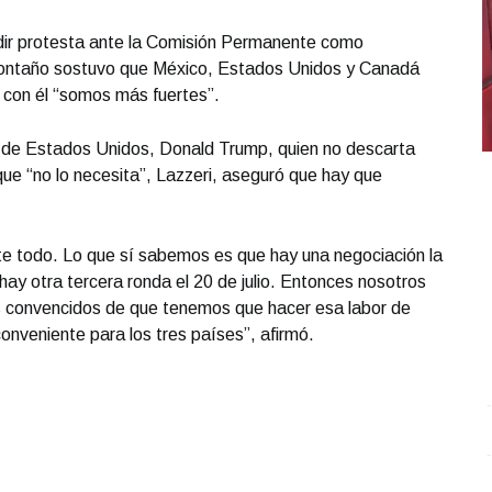
dir protesta ante la Comisión Permanente como
Montaño sostuvo que México, Estados Unidos y Canadá
 con él “somos más fuertes”.
e de Estados Unidos, Donald Trump, quien no descarta
ue “no lo necesita”, Lazzeri, aseguró que hay que
nte todo. Lo que sí sabemos es que hay una negociación la
ay otra tercera ronda el 20 de julio. Entonces nosotros
s convencidos de que tenemos que hacer esa labor de
onveniente para los tres países”, afirmó.
Rafael Espinosa, un excolaborador en Cuarto Poder,
J
describe cómo era cubrir la nota roja
.
Rafael Espinosa,
c
un excolaborador en Cuarto Poder, describe cómo
J