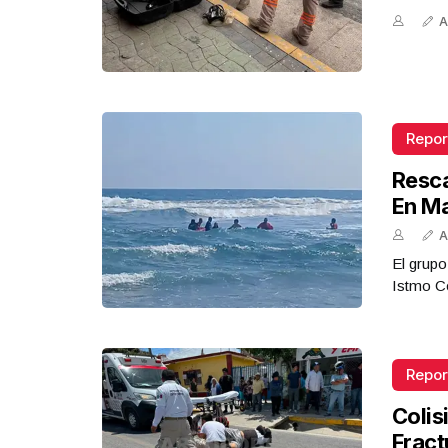
A
Repor
Resca
En M
A
El grupo
Istmo Co
Repor
Colis
Fract