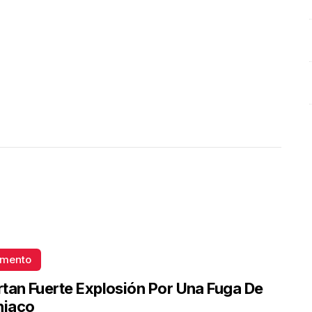
era cubrir la nota roja
Junio 10 l 4 Visitas
omento
tan Fuerte Explosión Por Una Fuga De
iaco