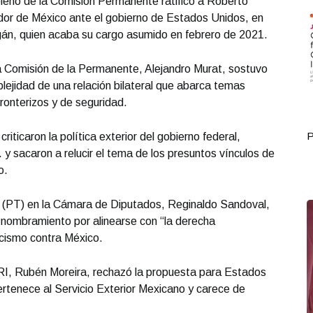
 pleno de la Comisión Permanente ratificó a Roberto
r de México ante el gobierno de Estados Unidos, en
n, quien acaba su cargo asumido en febrero de 2021.
ra Comisión de la Permanente, Alejandro Murat, sostuvo
lejidad de una relación bilateral que abarca temas
fronterizos y de seguridad.
Portada Junio 08
P
riticaron la política exterior del gobierno federal,
y sacaron a relucir el tema de los presuntos vínculos de
o.
jo (PT) en la Cámara de Diputados, Reginaldo Sandoval,
 nombramiento por alinearse con “la derecha
ncismo contra México.
PRI, Rubén Moreira, rechazó la propuesta para Estados
ertenece al Servicio Exterior Mexicano y carece de