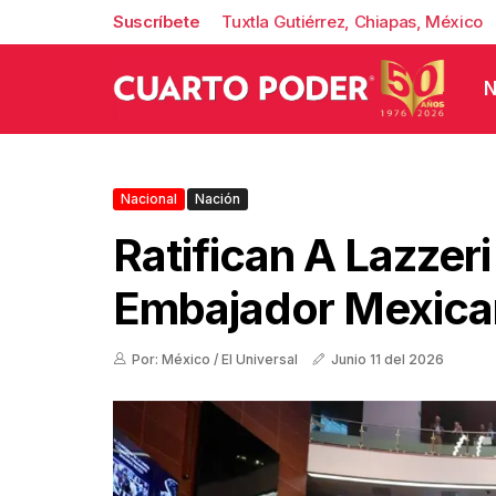
Suscríbete
Tuxtla Gutiérrez, Chiapas, México
N
Nacional
Nación
Ratifican A Lazzer
Embajador Mexica
Por: México / El Universal
Junio 11 del 2026