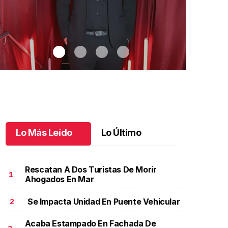
Lo Más Leído
Lo Último
Rescatan A Dos Turistas De Morir
1
Ahogados En Mar
Se Impacta Unidad En Puente Vehicular
2
uan Carlos celebra su cuarto de siglo
.
Juan Carlos
Una noche in
elebra su cuarto de siglo
inolvidable
Acaba Estampado En Fachada De
unio 11 l
Junio 10 l