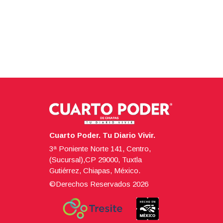
Cuarto Poder. Tu Diario Vivir.
3ª Poniente Norte 141, Centro,
(Sucursal),CP 29000, Tuxtla
Gutiérrez, Chiapas, México.
©Derechos Reservados
2026