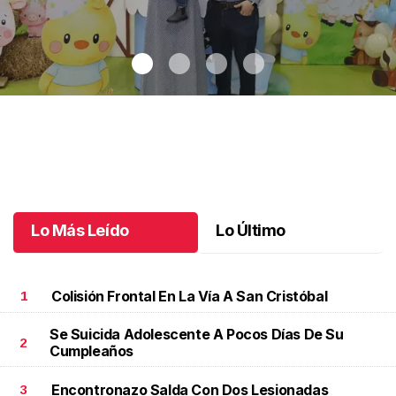
Dos años de aventuras
.
Dos años de aventuras
Junio 02 l
Lo Más Leído
Lo Último
Colisión Frontal En La Vía A San Cristóbal
1
Se Suicida Adolescente A Pocos Días De Su
2
Cumpleaños
Encontronazo Salda Con Dos Lesionadas
3