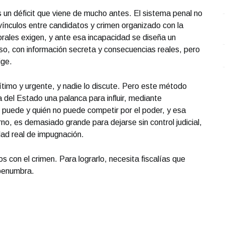
Presidenta Claudia Sheinbaum
 un déficit que viene de mucho antes. El sistema penal no
Mayo 28 l 4 Visitas
 vínculos entre candidatos y crimen organizado con la
orales exigen, y ante esa incapacidad se diseña un
o, con información secreta y consecuencias reales, pero
ige.
ítimo y urgente, y nadie lo discute. Pero este método
ia del Estado una palanca para influir, mediante
n puede y quién no puede competir por el poder, y esa
no, es demasiado grande para dejarse sin control judicial,
idad real de impugnación.
s con el crimen. Para lograrlo, necesita fiscalías que
 penumbra.