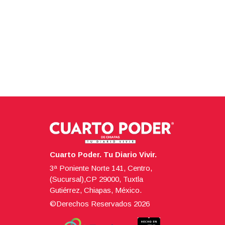
Cuarto Poder. Tu Diario Vivir.
3ª Poniente Norte 141, Centro,
(Sucursal),CP 29000, Tuxtla
Gutiérrez, Chiapas, México.
©Derechos Reservados
2026