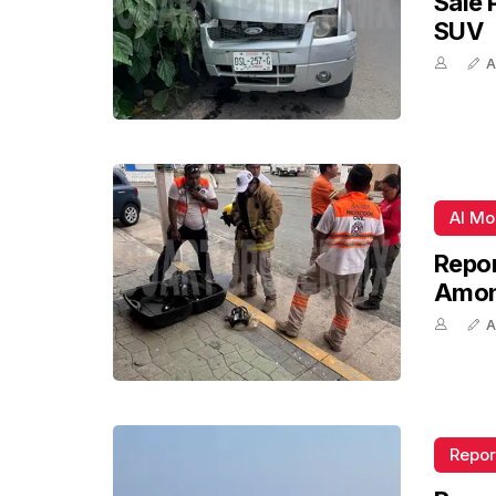
Sale 
SUV
A
Al M
Repor
Amon
A
Repor