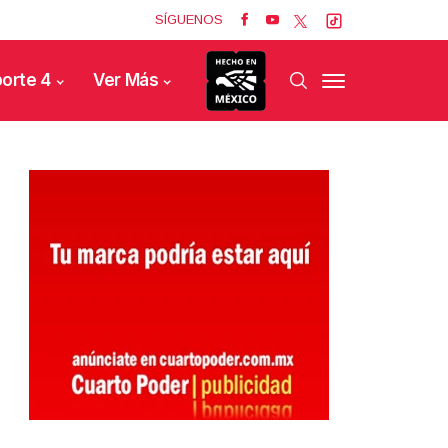
SÍGUENOS
orte 4
Ver Más