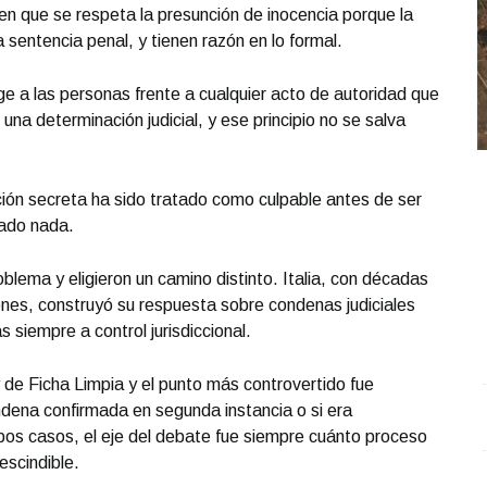
n que se respeta la presunción de inocencia porque la
a sentencia penal, y tienen razón en lo formal.
ge a las personas frente a cualquier acto de autoridad que
na determinación judicial, y ese principio no se salva
ación secreta ha sido tratado como culpable antes de ser
mado nada.
blema y eligieron un camino distinto. Italia, con décadas
ciones, construyó su respuesta sobre condenas judiciales
 siempre a control jurisdiccional.
 de Ficha Limpia y el punto más controvertido fue
dena confirmada en segunda instancia o si era
Conferencia de prensa matutina. Jueves 28 de Mayo
X
bos casos, el eje del debate fue siempre cuánto proceso
2026 | Presidenta Claudia Sheinbaum
.
Conferencia de
g
escindible.
prensa matutina. Jueves 28 de Mayo 2026 |
M