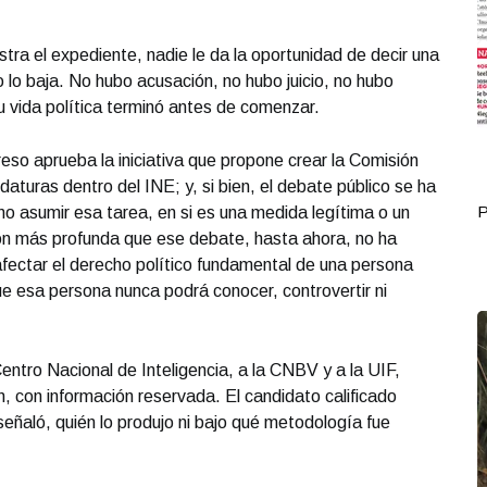
stra el expediente, nadie le da la oportunidad de decir una
 lo baja. No hubo acusación, no hubo juicio, no hubo
 vida política terminó antes de comenzar.
reso aprueba la iniciativa que propone crear la Comisión
daturas dentro del INE; y, si bien, el debate público se ha
Portada Mayo 26
P
o asumir esa tarea, en si es una medida legítima o un
ión más profunda que ese debate, hasta ahora, no ha
ectar el derecho político fundamental de una persona
ue esa persona nunca podrá conocer, controvertir ni
entro Nacional de Inteligencia, a la CNBV y a la UIF,
ón, con información reservada. El candidato calificado
eñaló, quién lo produjo ni bajo qué metodología fue