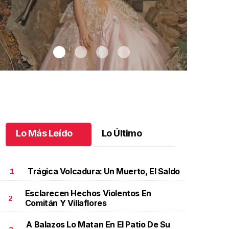
Lo Más Leído
Lo Último
Trágica Volcadura: Un Muerto, El Saldo
1
Esclarecen Hechos Violentos En
2
Comitán Y Villaflores
imena celebra a lo grande
.
Ximena celebra a lo
¡Una nueva e
rande
experiencia
A Balazos Lo Matan En El Patio De Su
ayo 29 l
Mayo 28 l