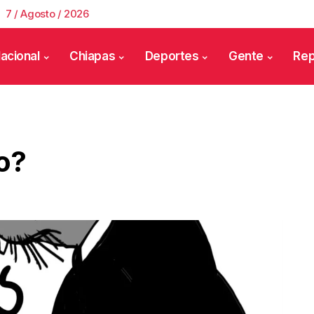
7 / Agosto / 2026
acional
Chiapas
Deportes
Gente
Rep
o?