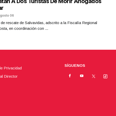
tan A Dos Turistas De Morir Ahogados
ar
gosto 06
 de rescate de Salvavidas, adscrito a la Fiscalía Regional
sta, en coordinación con ...
SÍGUENOS
de Privacidad
al Director