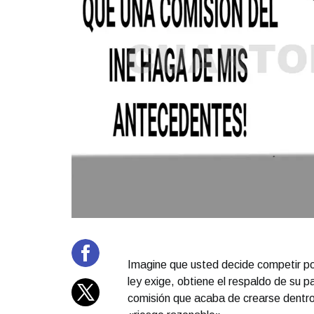
Imagine que usted decide competir por
ley exige, obtiene el respaldo de su p
comisión que acaba de crearse dentro