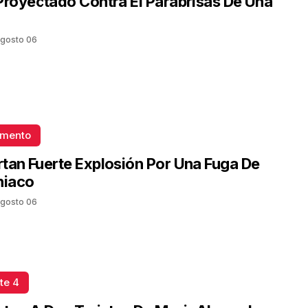
Proyectado Contra El Parabrisas De Una
gosto 06
omento
tan Fuerte Explosión Por Una Fuga De
iaco
gosto 06
te 4