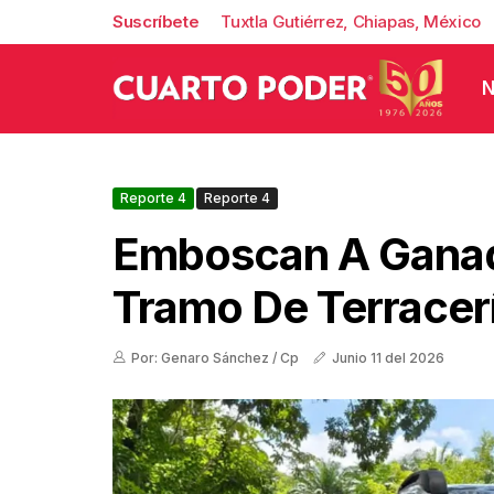
Suscríbete
Tuxtla Gutiérrez, Chiapas, México
N
Reporte 4
Reporte 4
Emboscan A Gana
Tramo De Terracer
Por: Genaro Sánchez / Cp
Junio 11 del 2026