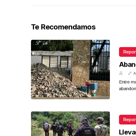
Te Recomendamos
Repor
Aban
A
Entre mo
abandona
Repor
Lleva