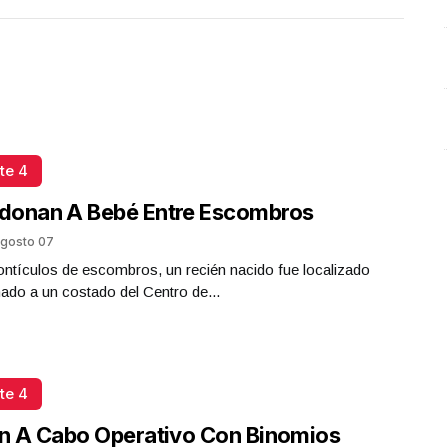
era cubrir la nota roja
Junio 10 l 4 Visitas
te 4
donan A Bebé Entre Escombros
gosto 07
ntículos de escombros, un recién nacido fue localizado
do a un costado del Centro de...
te 4
n A Cabo Operativo Con Binomios