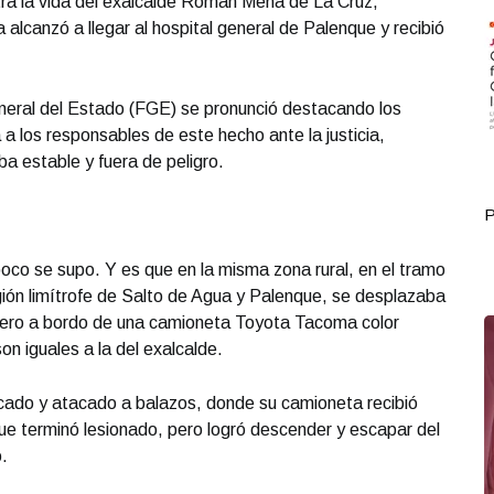
ra la vida del exalcalde Román Mena de La Cruz,
a alcanzó a llegar al hospital general de Palenque y recibió
eneral del Estado (FGE) se pronunció destacando los
á a los responsables de este hecho ante la justicia,
a estable y fuera de peligro.
Portada Junio 08
P
co se supo. Y es que en la misma zona rural, en el tramo
gión limítrofe de Salto de Agua y Palenque, se desplazaba
adero a bordo de una camioneta Toyota Tacoma color
on iguales a la del exalcalde.
cado y atacado a balazos, donde su camioneta recibió
ue terminó lesionado, pero logró descender y escapar del
.