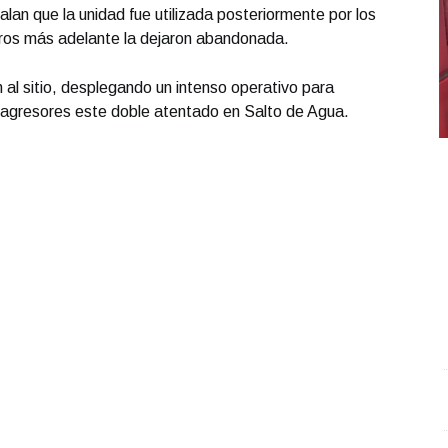
lan que la unidad fue utilizada posteriormente por los
tros más adelante la dejaron abandonada.
 al sitio, desplegando un intenso operativo para
s agresores este doble atentado en Salto de Agua.
Rafael Espinosa, un excolaborador en Cuarto Poder,
J
describe cómo era cubrir la nota roja
.
Rafael Espinosa,
c
un excolaborador en Cuarto Poder, describe cómo
J