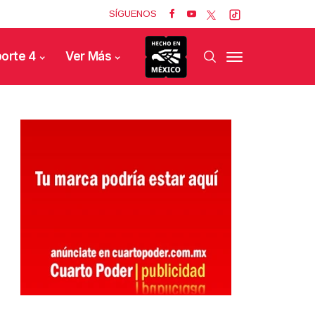
SÍGUENOS
orte 4
Ver Más