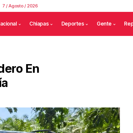
7 / Agosto / 2026
acional
Chiapas
Deportes
Gente
Rep
dero En
ía