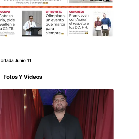
ortada Junio 11
Portada Jun
Fotos Y Videos