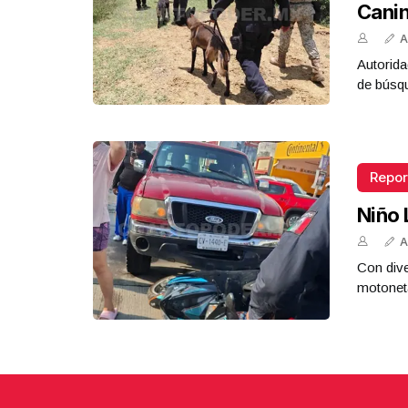
Cani
A
Autorida
de búsq
Repor
Niño 
A
Con dive
motoneta