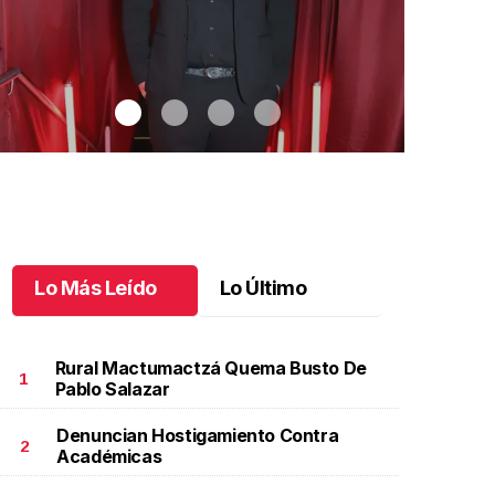
Lo Más Leído
Lo Último
Rural Mactumactzá Quema Busto De
1
Pablo Salazar
Denuncian Hostigamiento Contra
uan Carlos celebra su cuarto de siglo
.
Juan Carlos
Una noche in
2
Académicas
elebra su cuarto de siglo
inolvidable
unio 11 l
Junio 10 l