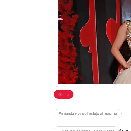
Gente
Fernanda vive su festejo al máximo
Agosto
l Por: Amir García/Cuarto Poder