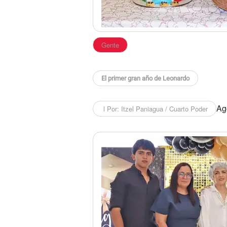
Gente
El primer gran año de Leonardo
Ago
l Por: Itzel Paniagua / Cuarto Poder