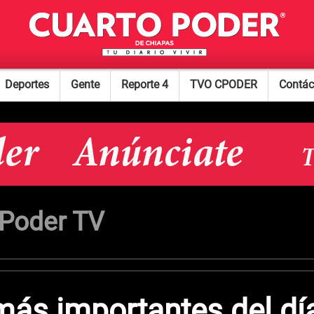
Deportes
Gente
Reporte 4
TVO CPODER
Contác
 Poder TV
más importantes del dí