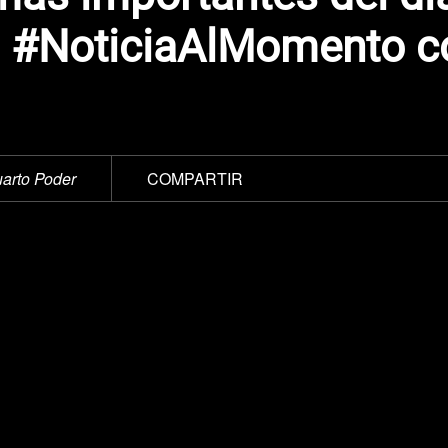
O #NoticiaAlMomento c
arto Poder
COMPARTIR