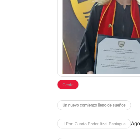
Gente
Un nuevo comienzo lleno de sueños
Agos
l Por: Cuarto Poder Itzel Paniagua