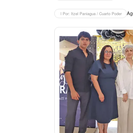
Ago
l Por: Itzel Paniagua / Cuarto Poder