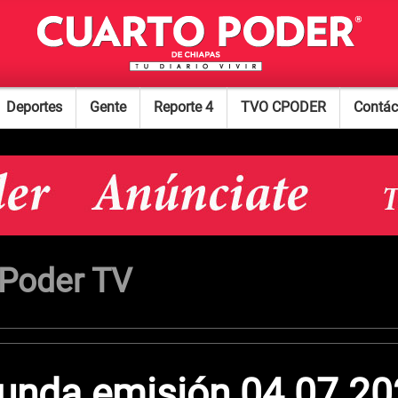
Deportes
Gente
Reporte 4
TVO CPODER
Contác
 Poder TV
gunda emisión 04 07 20