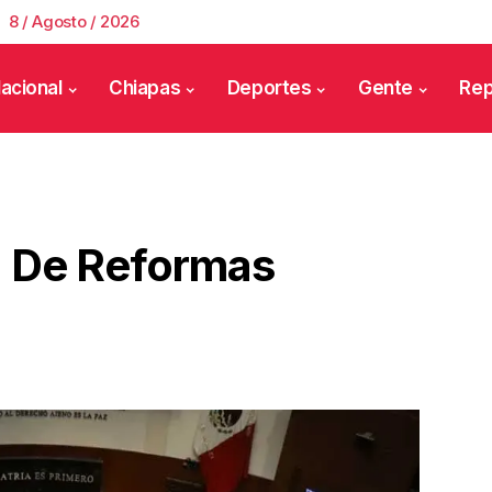
8 / Agosto / 2026
acional
Chiapas
Deportes
Gente
Rep
d De Reformas