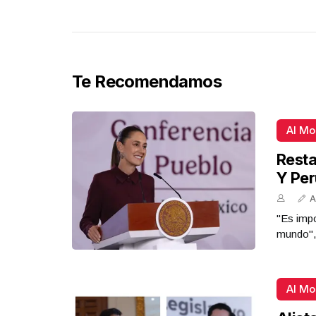
Te Recomendamos
Al M
Resta
Y Per
A
"Es impo
mundo",
Al M