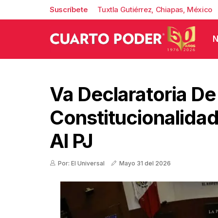
Suscríbete
Tuxtla Gutiérrez, Chiapas, México
N
Va Declaratoria De
Constitucionalida
Al PJ
Por: El Universal
Mayo 31 del 2026