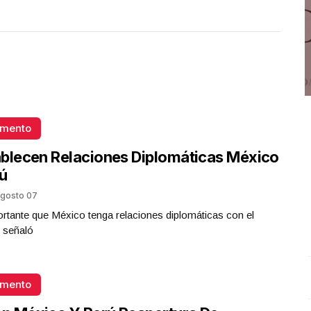
omento
blecen Relaciones Diplomáticas México
ú
gosto 07
rtante que México tenga relaciones diplomáticas con el
 señaló
REPORTE4 | 29 05 2026 con Rodolfo Flores
.
12 año
omento
REPORTE4 | 29 05 2026 con Rodolfo Flores
Chiap
Mayo 29 l 7 Visitas
Mayo 