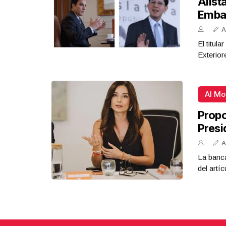
Alist
Emba
A
El titul
Exterior
Al M
Propo
Presi
A
La banca
del artíc