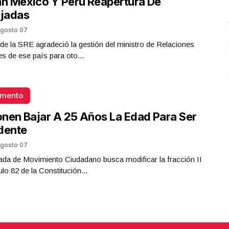
an México Y Perú Reapertura De
jadas
gosto 07
ar de la SRE agradeció la gestión del ministro de Relaciones
es de ese país para oto...
omento
nen Bajar A 25 Años La Edad Para Ser
dente
gosto 07
da de Movimiento Ciudadano busca modificar la fracción II
ulo 82 de la Constitución...