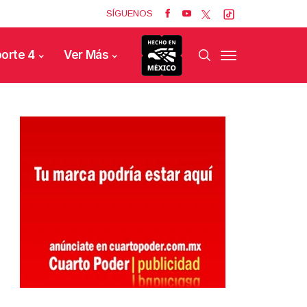
SÍGUENOS
orte 4
Ver Más