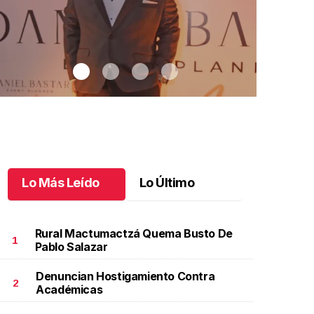
Lo Más Leído
Lo Último
Rural Mactumactzá Quema Busto De
1
Pablo Salazar
Denuncian Hostigamiento Contra
s de sueños en Chiapas
.
12 años de sueños en
Ximena celebra a 
2
Académicas
as
grande
30 l
Mayo 29 l