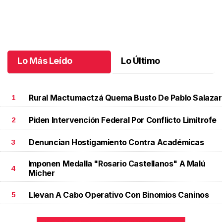
12 años de sueños en Chiapas
.
12 años de sueños en Chiapas
Mayo 30 l
Lo Más Leído
Lo Último
Rural Mactumactzá Quema Busto De Pablo Salazar
1
Piden Intervención Federal Por Conflicto Limítrofe
2
Denuncian Hostigamiento Contra Académicas
3
Imponen Medalla "Rosario Castellanos" A Malú
4
Mícher
Llevan A Cabo Operativo Con Binomios Caninos
5