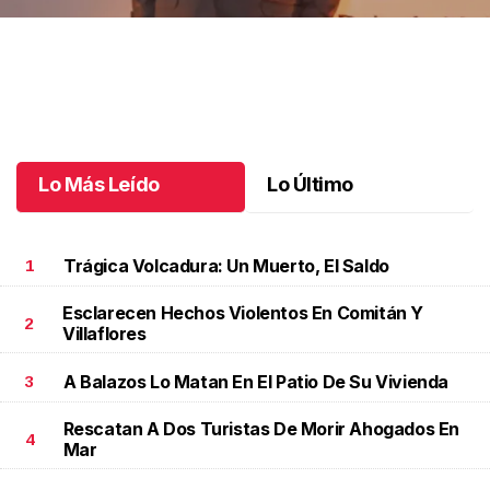
12 años de sueños en Chiapas
.
12 años de sueños en Chiapas
Mayo 30 l
Lo Más Leído
Lo Último
Trágica Volcadura: Un Muerto, El Saldo
1
Esclarecen Hechos Violentos En Comitán Y
2
Villaflores
A Balazos Lo Matan En El Patio De Su Vivienda
3
Rescatan A Dos Turistas De Morir Ahogados En
4
Mar