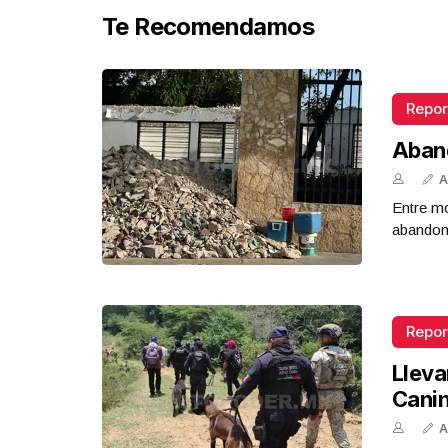
Te Recomendamos
Repor
Aban
A
Entre mo
abandona
Repor
Lleva
Cani
A