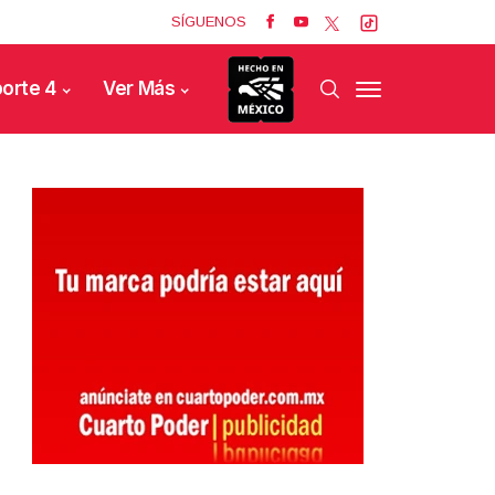
SÍGUENOS
orte 4
Ver Más