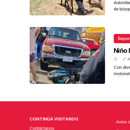
Autorida
de búsq
Repor
Niño 
A
Con dive
motoneta
CONTINÚA VISITANDO
Aviso 
Contáctanos