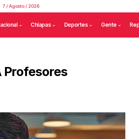
7 / Agosto / 2026
acional
Chiapas
Deportes
Gente
Rep
A Profesores