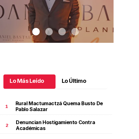
Lo Más Leído
Lo Último
Rural Mactumactzá Quema Busto De
1
Pablo Salazar
Denuncian Hostigamiento Contra
2 años de sueños en Chiapas
.
12 años de sueños en
Ximena cele
2
Académicas
hiapas
grande
ayo 30 l
Mayo 29 l