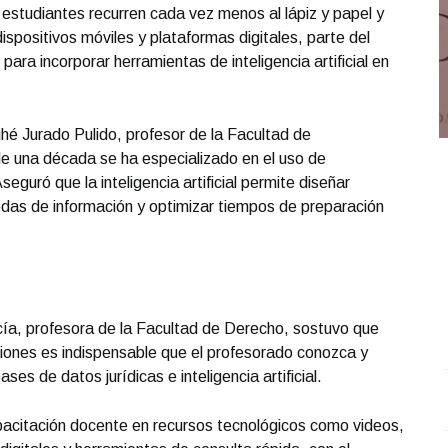
estudiantes recurren cada vez menos al lápiz y papel y
spositivos móviles y plataformas digitales, parte del
para incorporar herramientas de inteligencia artificial en
hé Jurado Pulido, profesor de la Facultad de
e una década se ha especializado en el uso de
eguró que la inteligencia artificial permite diseñar
edas de información y optimizar tiempos de preparación
cía, profesora de la Facultad de Derecho, sostuvo que
iones es indispensable que el profesorado conozca y
ases de datos jurídicas e inteligencia artificial.
REPORTE4 | 29 05 2026 con Rodolfo Flores
.
1
REPORTE4 | 29 05 2026 con Rodolfo Flores
C
pacitación docente en recursos tecnológicos como videos,
Mayo 29 l 7 Visitas
M