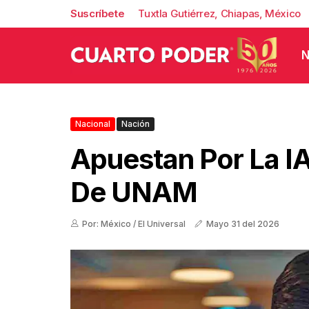
Suscríbete
Tuxtla Gutiérrez, Chiapas, México
N
Nacional
Nación
Apuestan Por La I
De UNAM
Por: México / El Universal
Mayo 31 del 2026