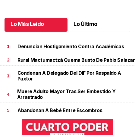
Mayo 30 l
Lo Más Leído
Lo Último
Denuncian Hostigamiento Contra Académicas
1
Rural Mactumactzá Quema Busto De Pablo Salazar
2
Condenan A Delegado Del DIF Por Respaldo A
3
Paxtor
Muere Adulto Mayor Tras Ser Embestido Y
4
Arrastrado
Abandonan A Bebé Entre Escombros
5