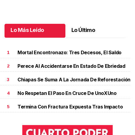
12 años de sueños en Chiapas
.
12 años de sueños en Chiapas
Mayo 30 l
Lo Más Leído
Lo Último
Mortal Encontronazo: Tres Decesos, El Saldo
1
Perece Al Accidentarse En Estado De Ebriedad
2
Chiapas Se Suma A La Jornada De Reforestación
3
No Respetan El Paso En Cruce De UnoXUno
4
Termina Con Fractura Expuesta Tras Impacto
5