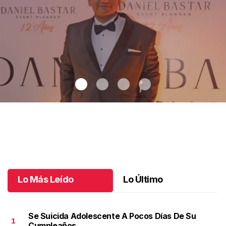
12 años de sueños en Chiapas
.
12 años de sueños en Chiapas
Mayo 30 l
Lo Más Leído
Lo Último
Se Suicida Adolescente A Pocos Días De Su
1
Cumpleaños