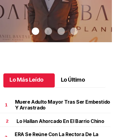
Lo Más Leído
Lo Último
Muere Adulto Mayor Tras Ser Embestido
1
Y Arrastrado
Lo Hallan Ahorcado En El Barrio Chino
2
2 años de sueños en Chiapas
.
12 años de sueños en
Ximena cele
hiapas
grande
ERA Se Reúne Con La Rectora De La
ayo 30 l
Mayo 29 l