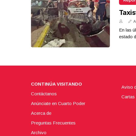
Taxis
A
En las ú
estado d
CONTINÚA VISITANDO
Aviso 
Contáctanos
Cartas 
Anúnciate en Cuarto Poder
Acerca de
Preguntas Frecuentes
Archivo