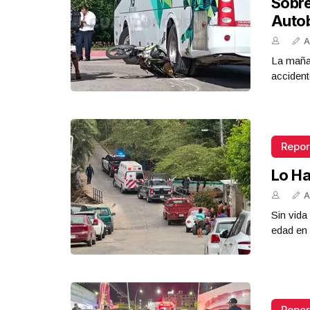
Sobr
Auto
A
La mañan
accident
Repor
Lo Ha
A
Sin vid
edad en 
Repor