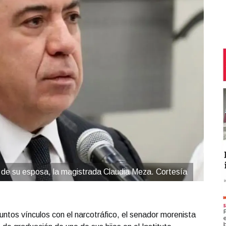
de su esposa, la magistrada Claudia Meza. Cortesía
ntos vínculos con el narcotráfico, el senador morenista