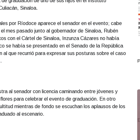
de graduación de uno de sus hijos en el Instituto
uliacán, Sinaloa.
ales por Ríodoce aparece el senador en el evento; cabe
 el mes pasado junto al gobernador de Sinaloa, Rubén
s con el Cártel de Sinaloa, Inzunza Cázares no había
oco se había se presentado en el Senado de la República
n al que recurrió para expresar sus posturas sobre el caso
.
Portada Mayo 27
P
ra al senador con licencia caminando entre jóvenes y
flores para celebrar el evento de graduación. En otro
titud mientras de fondo se escuchan los aplausos de los
raduado al escenario.