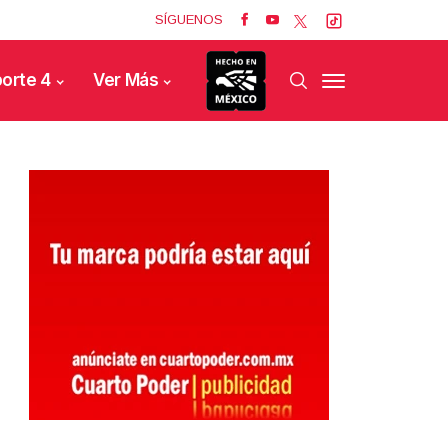
SÍGUENOS
orte 4
Ver Más