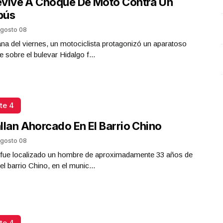
evive A Choque De Moto Contra Un
bús
gosto 08
a del viernes, un motociclista protagonizó un aparatoso
e sobre el bulevar Hidalgo f...
te 4
llan Ahorcado En El Barrio Chino
gosto 08
a fue localizado un hombre de aproximadamente 33 años de
el barrio Chino, en el munic...
te 4