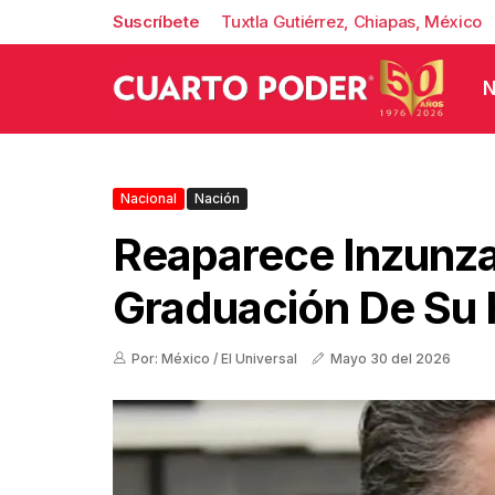
Suscríbete
Tuxtla Gutiérrez, Chiapas, México
N
Nacional
Nación
Reaparece Inzunza
Graduación De Su 
Por: México / El Universal
Mayo 30 del 2026