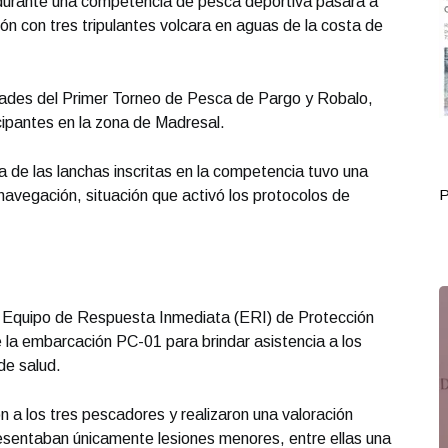
 durante una competencia de pesca deportiva pasara a
n con tres tripulantes volcara en aguas de la costa de
vidades del Primer Torneo de Pesca de Pargo y Robalo,
cipantes en la zona de Madresal.
a de las lanchas inscritas en la competencia tuvo una
Portada Mayo 28
P
avegación, situación que activó los protocolos de
del Equipo de Respuesta Inmediata (ERI) de Protección
de la embarcación PC-01 para brindar asistencia a los
de salud.
on a los tres pescadores y realizaron una valoración
resentaban únicamente lesiones menores, entre ellas una