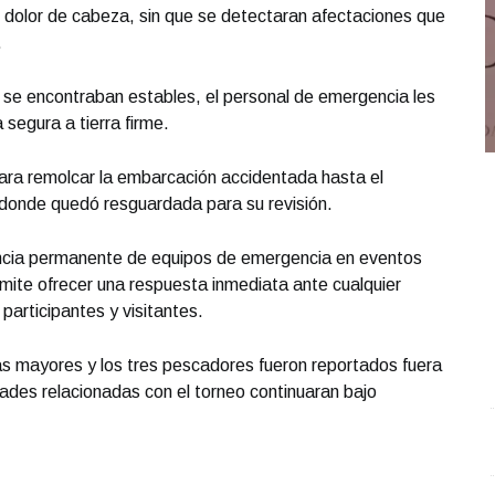
n dolor de cabeza, sin que se detectaran afectaciones que
.
 se encontraban estables, el personal de emergencia les
segura a tierra firme.
ra remolcar la embarcación accidentada hasta el
onde quedó resguardada para su revisión.
ncia permanente de equipos de emergencia en eventos
mite ofrecer una respuesta inmediata ante cualquier
participantes y visitantes.
as mayores y los tres pescadores fueron reportados fuera
dades relacionadas con el torneo continuaran bajo
REPORTE4 | 29 05 2026 con Rodolfo Flores
.
1
REPORTE4 | 29 05 2026 con Rodolfo Flores
C
Mayo 29 l 7 Visitas
M