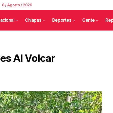
8 / Agosto / 2026
acional
Chiapas
Deportes
Gente
Rep
es Al Volcar