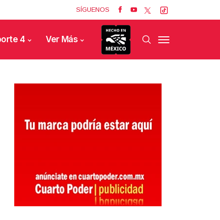
SÍGUENOS
orte 4
Ver Más