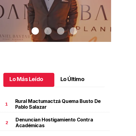
Lo Más Leído
Lo Último
Rural Mactumactzá Quema Busto De
1
Pablo Salazar
Denuncian Hostigamiento Contra
2 años de sueños en Chiapas
.
12 años de sueños en
Ximena cele
2
Académicas
hiapas
grande
ayo 30 l
Mayo 29 l