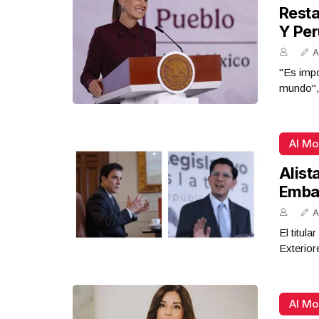
Resta
Y Per
A
"Es impo
mundo",
Al M
Alist
Emba
A
El titul
Exterior
Al M