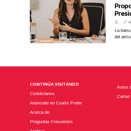
Propo
Presi
A
La banca
del artíc
CONTINÚA VISITANDO
Aviso 
Contáctanos
Cartas 
Anúnciate en Cuarto Poder
Acerca de
Preguntas Frecuentes
Archivo