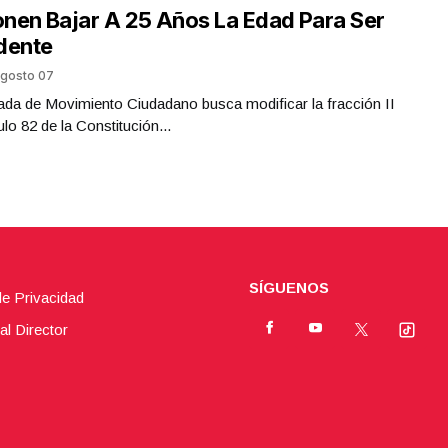
nen Bajar A 25 Años La Edad Para Ser
dente
gosto 07
da de Movimiento Ciudadano busca modificar la fracción II
ulo 82 de la Constitución...
SÍGUENOS
de Privacidad
al Director